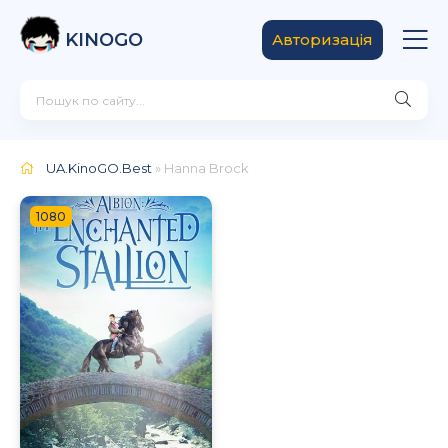
KINOGO
Авторизація
UA.KinoGO.Best
» Hanna Brock
1080