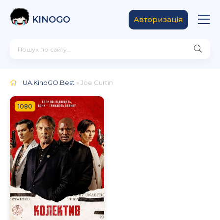
KINOGO
Авторизація
UA.KinoGO.Best
» Joe Curtin
1080