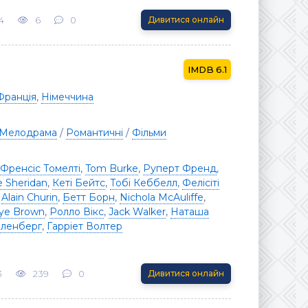
4
6
0
Дивитися онлайн
6.1
Франція
,
Німеччина
Мелодрама
/
Романтичні
/
Фільми
Френсіс Томелті
,
Tom Burke
,
Руперт Френд
,
e Sheridan
,
Кеті Бейтс
,
Тобі Кеббелл
,
Фелісіті
,
Alain Churin
,
Бетт Борн
,
Nichola McAuliffe
,
ye Brown
,
Ролло Вікс
,
Jack Walker
,
Наташа
лленберг
,
Гарріет Волтер
3
239
0
Дивитися онлайн