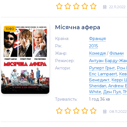
22.11.2022
Місячна афера
1080
Країна:
Франція
Рік:
2015
Жанр:
Комедія
/
Фільми
Режисер:
Антуан Барду-Жа
Актори:
Руперт Грінт
,
Рон 
Eric Lampaert
,
Кев
Бенедикт
,
Керрі 
Sheridan
,
Andrew B
White
,
Ден Пул
,
T
Тривалість:
1 год 36 хв
08.11.2022