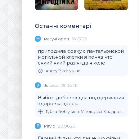
Останні коментарі
М
магучi орел
16.07.26
приподняв сраку с пачтальонской
могильной клетки я поняв что
сякий який раз ягда я коле
Angry Birds у кіно
J
Juliana
29.06.26
Выбор добавок для поддержания
здоровья здесь.
Губка Боб у кіно: У пошуках Квадратних Штанів
P
Pavlo
20.06.26
Гарний фільм, хто пише що фільм