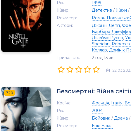
Рік:
1999
Жанр:
Детектив
/
Жахи
/
Режисер:
Роман Полянськи
Актори:
Джонні Депп
,
Фре
Барбара Джеффо
Джеймс Руссо
,
Уі
Sheridan
,
Rebecca 
Коллар
,
Домінік П
Тривалість:
2 год 13 хв
22.03.202
Безсмертні: Війна світі
720
Країна:
Франція
,
Італія
,
Ве
Рік:
2004
Жанр:
Бойовик
/
Драма
Режисер:
Енкі Білал