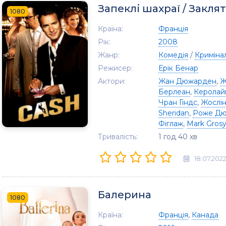
Запеклі шахраї / Заклят
1080
Країна:
Франція
Рік:
2008
Жанр:
Комедія
/
Криміна
Режисер:
Ерік Бенар
Актори:
Жан Дюжарден
,
Ж
Берлеан
,
Керолай
Чран Гіндс
,
Жослін
Sheridan
,
Роже Д
Фіглаж
,
Mark Gros
Тривалість:
1 год 40 хв
18.07.202
Балерина
1080
Країна:
Франція
,
Канада