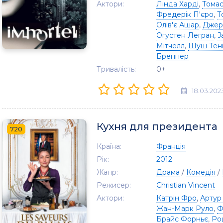
Актори:
Лінда Харді
,
Тома
Фредерік П'єро
,
Т
Олів'є Ашар
,
Джер
Огустен Легран
,
J
Мітчелл
,
Шуш Тен
Бреннер
Тривалість:
0+
18.03.202
Кухня для президента
720
Країна:
Франція
Рік:
2012
Жанр:
Драма
/
Комедія
/
Режисер:
Christian Vincent
Актори:
Катрін Фро
,
Артур
Жан-Марк Руло
,
Ф
Брайс Форньє
,
Ро