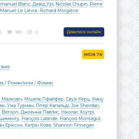
manuel Blanc
,
Девід Урі
,
Nicolas Chupin
,
Pierre
Manuel Le Lièvre
,
Richard Morgiève
3
189
0
Дивитися онлайн
7.6
анія
ма
/
Романтичні
/
Фільми
 Малковіч
,
Мішель Пфайфер
,
Свузі Керц
,
Кіану
ік
,
Ума Турман
,
Пітер Капальді
,
Joe Sheridan
,
a Benson
,
Джоенна Павлис
,
Ніколас Хоутрі
,
ашименту
,
François Lalande
,
François Montagut
,
ан Еріксон
,
Катрін Кове
,
Shannon Finnegan