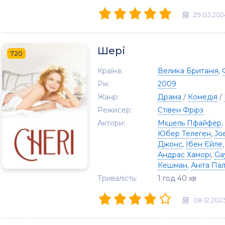
29.03.202
Шері
720
Країна:
Велика Британія
,
Рік:
2009
Жанр:
Драма
/
Комедія
/
Режисер:
Стівен Фрірз
Актори:
Мішель Пфайфер
,
Юбер Телеген
,
Jo
Джонс
,
Ібен Єйле
Андрас Хаморі
,
Ga
Кешман
,
Аніта Па
Тривалість:
1 год 40 хв
08.12.202