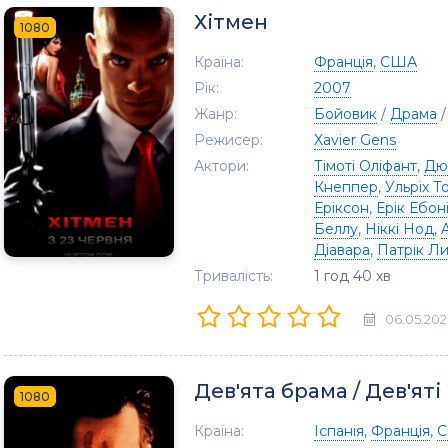
Хітмен
1080
Країна:
Франція
,
США
Рік:
2007
Жанр:
Бойовик
/
Драма
Режисер:
Xavier Gens
Актори:
Тімоті Оліфант
,
Дю
Кнеппер
,
Ульріх Т
Еріксон
,
Ерік Ебон
Беллу
,
Ніккі Нод
,
Діавара
,
Патрік Л
Тривалість:
1 год 40 хв
06.05.202
Дев'ята брама / Дев'яті
1080
Країна:
Іспанія
,
Франція
,