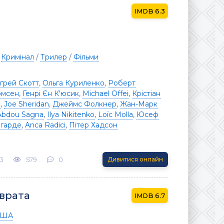
6.3
/
Кримінал
/
Трилер
/
Фільми
грей Скотт
,
Ольга Куриленко
,
Роберт
омсен
,
Генрі Єн К'юсик
,
Michael Offei
,
Крістіан
і
,
Joe Sheridan
,
Джеймс Фолкнер
,
Жан-Марк
Abdou Sagna
,
Ilya Nikitenko
,
Loïc Molla
,
Юсеф
игарде
,
Anca Radici
,
Пітер Хадсон
3
579
0
Дивитися онлайн
 врата
6.7
США