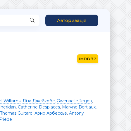
Авторизація
7.2
l Williams
,
Ліза Джейкобс
,
Gwenaelle Jegou
,
Sheridan
,
Catherine Desplaces
,
Maryne Bertiaux
,
Thomas Guitard
,
Арно Арбессье
,
Antony
Friede