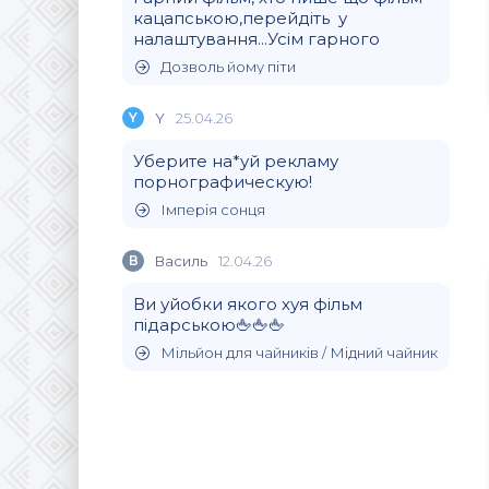
кацапською,перейдіть у
налаштування...Усім гарного
Дозволь йому піти
Y
Y
25.04.26
Уберите на*уй рекламу
порнографическую!
Імперія сонця
В
Василь
12.04.26
Ви уйобки якого хуя фільм
підарською🖕🖕🖕
Мільйон для чайників / Мідний чайник