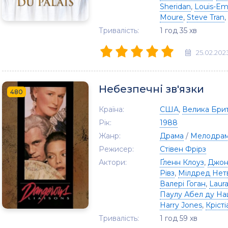
Sheridan
,
Louis-Em
Moure
,
Steve Tran
,
Тривалість:
1 год 35 хв
25.02.202
Небезпечні зв'язки
480
Країна:
США
,
Велика Брит
Рік:
1988
Жанр:
Драма
/
Мелодра
Режисер:
Стівен Фрірз
Актори:
Ґленн Клоуз
,
Джон
Рівз
,
Мілдред Нетв
Валері Гоган
,
Laur
Паулу Абел ду Н
Harry Jones
,
Крісті
Тривалість:
1 год 59 хв