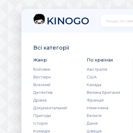
KINOGO
Всі категорії
Жанр
По країнах
Бойовик
Австралія
Вестерн
США
Воєнний
Канада
Детектив
Велика Британія
Драма
Франція
Документальний
Німеччина
Пригоди
Бельгія
Історія
Данія
Комедія
Швеція