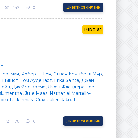
442
0
Дивитися онлайн
6.1
ке
Перлман
,
Роберт Шіен
,
Стівен Кемпбелл Мур
,
ін Бішоп
,
Том Ауденарт
,
Erika Sainte
,
Джей
Шейл
,
Джеймс Космо
,
Джон Фландерс
,
Joe
lumenthal
,
Julie Maes
,
Nathaniel Martello-
hom Tuck
,
Khiara Gray
,
Julien Jakout
178
0
Дивитися онлайн