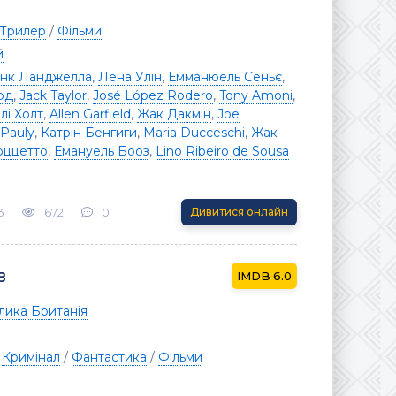
Трилер
/
Фільми
й
нк Ланджелла
,
Лена Улін
,
Емманюель Сеньє
,
рд
,
Jack Taylor
,
José López Rodero
,
Tony Amoni
,
ллі Холт
,
Allen Garfield
,
Жак Дакмін
,
Joe
Pauly
,
Катрін Бенгиги
,
Maria Ducceschi
,
Жак
оццетто
,
Емануель Бооз
,
Lino Ribeiro de Sousa
3
672
0
Дивитися онлайн
в
6.0
лика Британія
/
Кримінал
/
Фантастика
/
Фільми