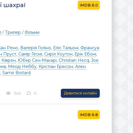
і шахраї
6.0
л
/
Трилер
/
Фільми
ан Рено
,
Валерія Голіно
,
Еліс Тальоні
,
Франсуа
н Пруст
,
Самір Гесмі
,
Сиріл Коутон
,
Ерік Ебоні
,
 Ківрен
,
Юбер Сен-Макарі
,
Christian Hecq
,
Joe
юма
,
Мехді Неббу
,
Крістіан Еріксон
,
Ален
y
,
Samir Boitard
2
340
0
Дивитися онлайн
6.8