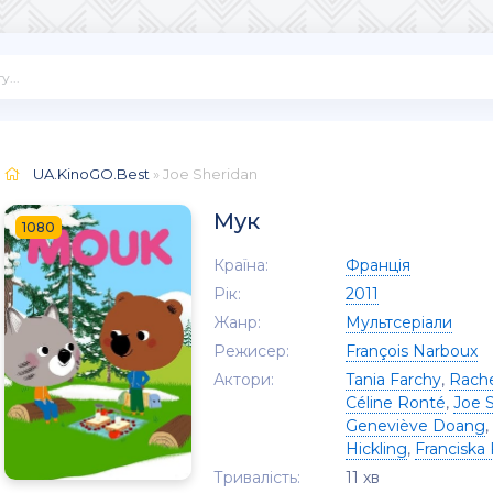
UA.KinoGO.Best
» Joe Sheridan
Мук
1080
Країна:
Франція
Рік:
2011
Жанр:
Мультсеріали
Режисер:
François Narboux
Актори:
Tania Farchy
,
Rache
Céline Ronté
,
Joe 
Geneviève Doang
,
Hickling
,
Franciska 
Тривалість:
11 хв