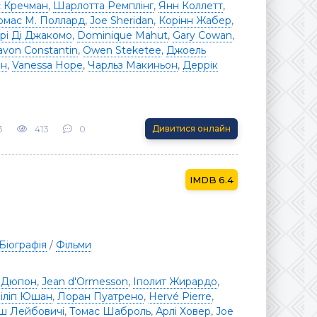
с Кречман
,
Шарлотта Ремплінг
,
Янн Коллетт
,
омас М. Поллард
,
Joe Sheridan
,
Корінн Жабер
,
рі Ді Джакомо
,
Dominique Mahut
,
Gary Cowan
,
avon Constantin
,
Owen Steketee
,
Джоель
ін
,
Vanessa Hope
,
Чарльз Макиньон
,
Деррік
3
413
0
Дивитися онлайн
6.4
Біографія
/
Фільми
 Дюпон
,
Jean d'Ormesson
,
Іполит Жирардо
,
іліп Юшан
,
Лоран Пуатрено
,
Hervé Pierre
,
ш Лейбовичі
,
Томас Шаброль
,
Арлі Ховер
,
Joe