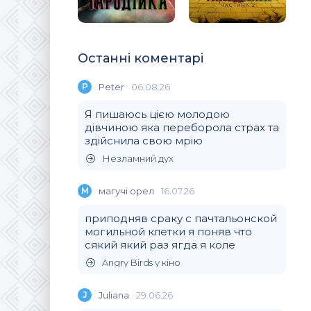
Останні коментарі
P
Peter
06.08.26
Я пишаюсь цією молодою
дівчиною яка переборола страх та
здійснила свою мрію
Незламний дух
М
магучi орел
16.07.26
приподняв сраку с пачтальонской
могильной клетки я поняв что
сякий який раз ягда я коле
Angry Birds у кіно
J
Juliana
29.06.26