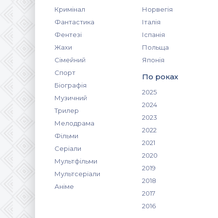
Кримінал
Норвегія
Фантастика
Італія
Фентезі
Іспанія
Жахи
Польща
Сімейний
Японія
Спорт
По роках
Біографія
2025
Музичний
2024
Трилер
2023
Мелодрама
2022
Фільми
2021
Серіали
2020
Мультфільми
2019
Мультсеріали
2018
Аніме
2017
2016