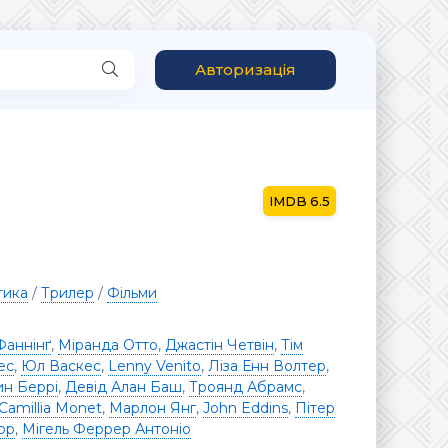
Авторизація
6.5
тика
/
Трилер
/
Фільми
Фаннінґ
,
Міранда Отто
,
Джастін Четвін
,
Тім
ес
,
Юл Васкес
,
Lenny Venito
,
Ліза Енн Волтер
,
н Беррі
,
Девід Алан Баш
,
Троянд Абрамс
,
Camillia Monet
,
Марлон Янг
,
John Eddins
,
Пітер
ор
,
Мігель Феррер Антоніо