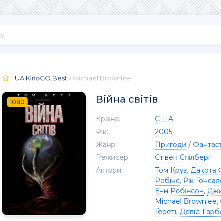
UA.KinoGO.Best
» Michael Brownlee
Війна світів
1080
Країна:
США
Рік:
2005
Жанр:
Пригоди
/
Фантас
Режисер:
Стівен Спілберґ
Актори:
Том Круз
,
Дакота 
Робінс
,
Рік Гонсал
Енн Робінсон
,
Джи
Michael Brownlee
,
Ґереті
,
Девід Гарб