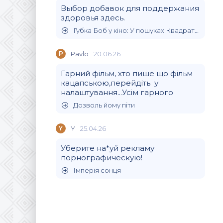
Выбор добавок для поддержания
здоровья здесь.
Губка Боб у кіно: У пошуках Квадратних Штанів
P
Pavlo
20.06.26
Гарний фільм, хто пише що фільм
кацапською,перейдіть у
налаштування...Усім гарного
Дозволь йому піти
Y
Y
25.04.26
Уберите на*уй рекламу
порнографическую!
Імперія сонця