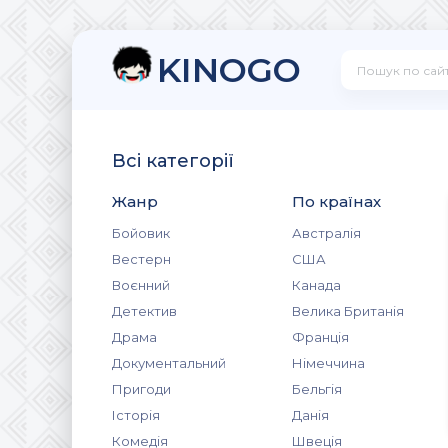
KINOGO
Всі категорії
Жанр
По країнах
Бойовик
Австралія
Вестерн
США
Воєнний
Канада
Детектив
Велика Британія
Драма
Франція
Документальний
Німеччина
Пригоди
Бельгія
Історія
Данія
Комедія
Швеція