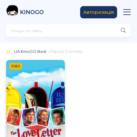
KINOGO
Авторизація
UA.KinoGO.Best
» Patrick Donnelly
1080