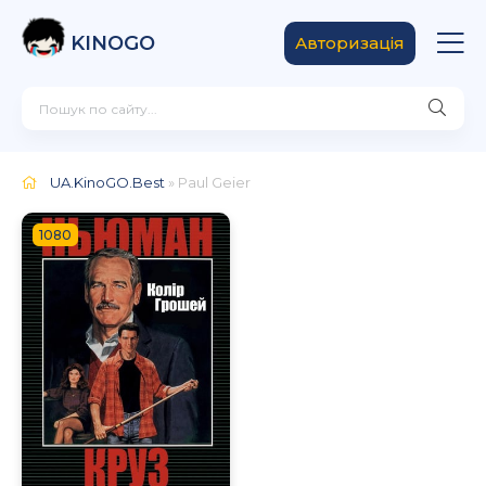
KINOGO
Авторизація
UA.KinoGO.Best
» Paul Geier
1080