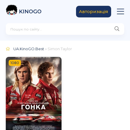
KINOGO
Авторизація
UA.KinoGO.Best
» Simon Taylor
1080