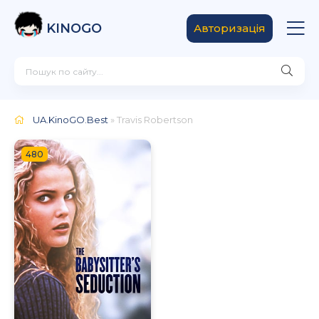
KINOGO
Авторизація
UA.KinoGO.Best
» Travis Robertson
480