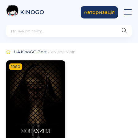
KINOGO
Авторизація
UA.KinoGO.Best
» Viviana Moin
1080