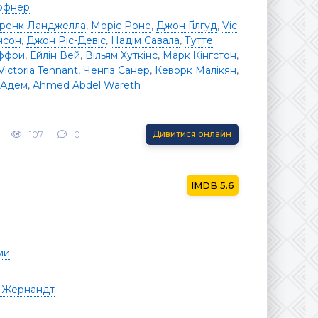
ффнер
ренк Ланджелла
,
Моріс Роне
,
Джон Ґілґуд
,
Vic
нсон
,
Джон Ріс-Девіс
,
Надім Савала
,
Тутте
ффри
,
Ейлін Вей
,
Вільям Хуткінс
,
Марк Кінгстон
,
Victoria Tennant
,
Ченгіз Санер
,
Кеворк Малікян
,
 Адем
,
Ahmed Abdel Wareth
107
0
Дивитися онлайн
5.6
ми
о Жернандт