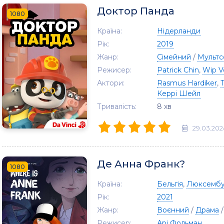
Доктор Панда
1080
Країна:
Нідерланди
Рік:
2019
Жанр:
Сімейний
/
Мультс
Режисер:
Patrick Chin
,
Wip V
Актори:
Rasmus Hardiker
,
Керрі Шейл
Тривалість:
8 хв
29.03.202
Де Анна Франк?
1080
Країна:
Бельгія
,
Люксембу
Рік:
2021
Жанр:
Воєнний
/
Драма
Режисер:
Арі Фольман