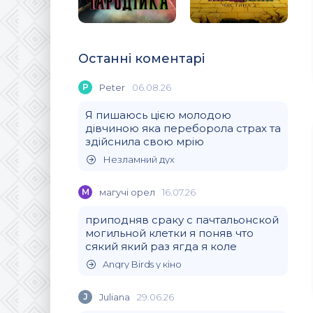
Останні коментарі
P
Peter
06.08.26
Я пишаюсь цією молодою
дівчиною яка переборола страх та
здійснила свою мрію
Незламний дух
М
магучi орел
16.07.26
приподняв сраку с пачтальонской
могильной клетки я поняв что
сякий який раз ягда я коле
Angry Birds у кіно
J
Juliana
29.06.26