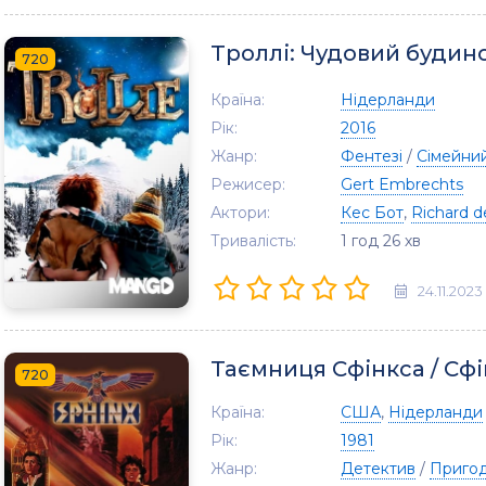
Троллі: Чудовий будин
720
Країна:
Нідерланди
Рік:
2016
Жанр:
Фентезі
/
Сімейни
Режисер:
Gert Embrechts
Актори:
Кес Бот
,
Richard d
Тривалість:
1 год 26 хв
24.11.2023
Таємниця Сфінкса / Сф
720
Країна:
США
,
Нідерланди
Рік:
1981
Жанр:
Детектив
/
Приго