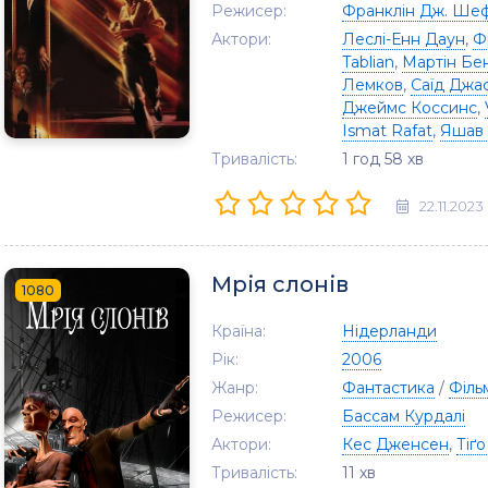
Режисер:
Франклін Дж. Ше
Актори:
Леслі-Енн Даун
,
Ф
Tablian
,
Мартін Бе
Лемков
,
Саїд Джа
Джеймс Коссинс
,
Ismat Rafat
,
Яшав
Тривалість:
1 год 58 хв
22.11.2023
Мрія слонів
1080
Країна:
Нідерланди
Рік:
2006
Жанр:
Фантастика
/
Філь
Режисер:
Бассам Курдалі
Актори:
Кес Дженсен
,
Тіґ
Тривалість:
11 хв