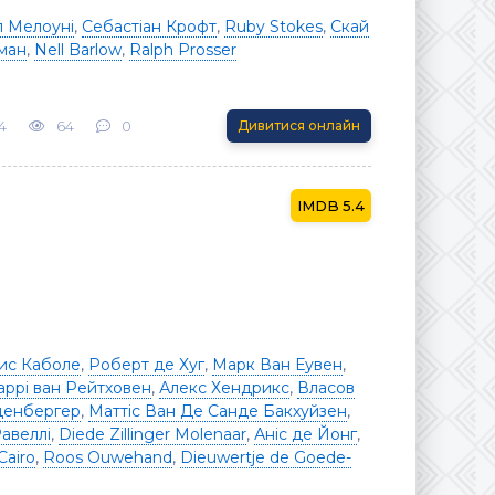
 Мелоуні
,
Себастіан Крофт
,
Ruby Stokes
,
Скай
ман
,
Nell Barlow
,
Ralph Prosser
4
64
0
Дивитися онлайн
5.4
ис Каболе
,
Роберт де Хуг
,
Марк Ван Еувен
,
аррі ван Рейтховен
,
Алекс Хендрикс
,
Власов
ценбергер
,
Маттіс Ван Де Санде Бакхуйзен
,
авеллі
,
Diede Zillinger Molenaar
,
Аніс де Йонг
,
Cairo
,
Roos Ouwehand
,
Dieuwertje de Goede-