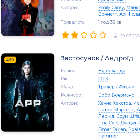
Актори:
Emily Carey
,
Майкл
Беннетт
,
Арі Фоль
Тривалість:
1 год 39 хв
29.03.202
Застосунок / Андроїд
480
Країна:
Нідерланди
Рік:
2013
Жанр:
Трилер
/
Фільми
Режисер:
Бобо Боєрманс
Актори:
Ханна Хекстра
,
Ис
Патрік Мартенс
,
Х
Леонід
,
Єрун Шпі
Ліза Сіпс
,
Джіджі Р
Elmar Düren
,
Poal 
Hammer