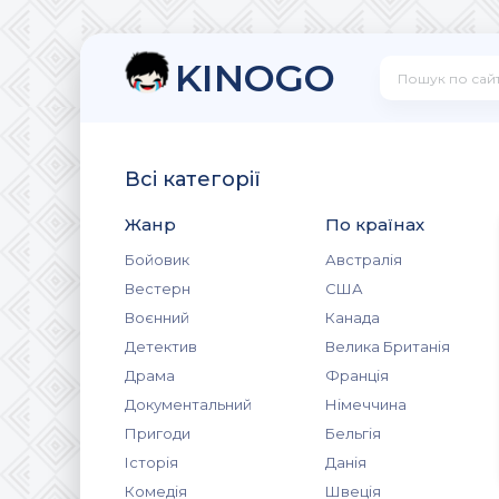
KINOGO
Всі категорії
Жанр
По країнах
Бойовик
Австралія
Вестерн
США
Воєнний
Канада
Детектив
Велика Британія
Драма
Франція
Документальний
Німеччина
Пригоди
Бельгія
Історія
Данія
Комедія
Швеція