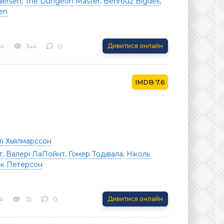
dersen
,
The Dungeon Master
,
Behrouz Bigdeli
,
sen
24
144
0
Дивитися онлайн
7.6
ті Хьялмарссон
т
,
Валері ЛаПойнт
,
Гомер Тодівала
,
Ніколь
ік Петерсон
4
31
0
Дивитися онлайн