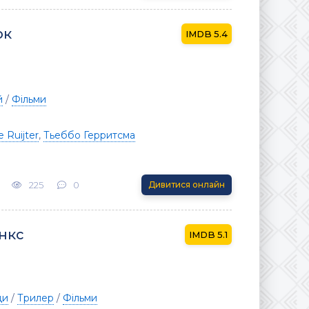
ок
5.4
й
/
Фільми
e Ruijter
,
Тьеббо Герритсма
225
0
Дивитися онлайн
інкс
5.1
ди
/
Трилер
/
Фільми