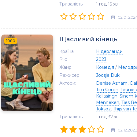
Тривалість:
1 год 15 хв
02.01.202
Щасливий кінець
1080
Країна:
Нідерланди
Рік:
2023
Жанр:
Комедія
/
Мелодр
Режисер:
Joosje Duk
Актори:
Denise Aznam
,
Cla
Tim Conijn
,
Teunie
Kallasingh
,
Sinem 
Menneken
,
Ties R
Toksöz
,
Thijs van Te
Тривалість:
1 год 32 хв
02.12.202