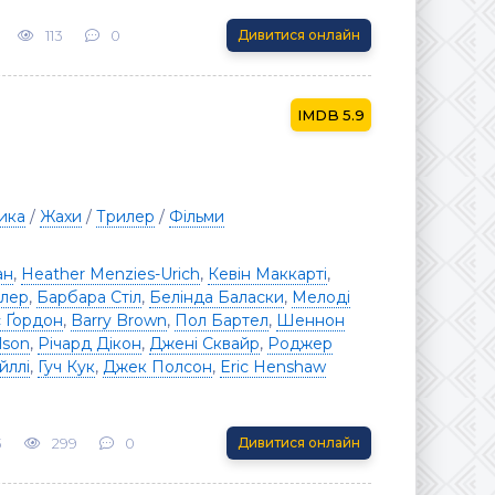
113
0
Дивитися онлайн
5.9
ика
/
Жахи
/
Трилер
/
Фільми
ан
,
Heather Menzies-Urich
,
Кевін Маккарті
,
ллер
,
Барбара Стіл
,
Белінда Баласки
,
Мелоді
 Ґордон
,
Barry Brown
,
Пол Бартел
,
Шеннон
lson
,
Річард Дікон
,
Джені Сквайр
,
Роджер
йллі
,
Гуч Кук
,
Джек Полсон
,
Eric Henshaw
3
299
0
Дивитися онлайн