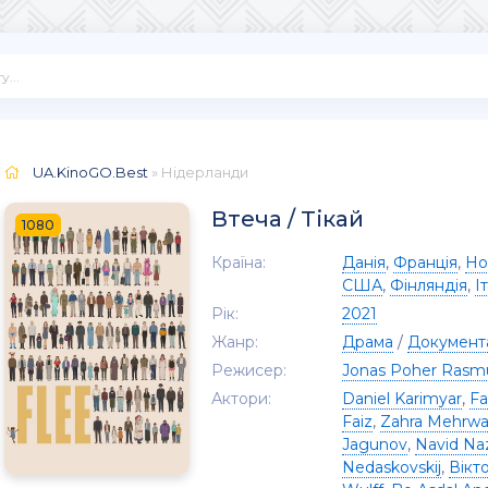
UA.KinoGO.Best
» Нідерланди
Втеча / Тікай
1080
Країна:
Данія
,
Франція
,
Но
США
,
Фінляндія
,
І
Рік:
2021
Жанр:
Драма
/
Документ
Режисер:
Jonas Poher Rasm
Актори:
Daniel Karimyar
,
Fa
Faiz
,
Zahra Mehrwa
Jagunov
,
Navid Naz
Nedaskovskij
,
Вікт