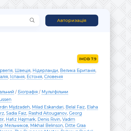
Авторизація
7.9
рвегія
,
Швеція
,
Нідерланди
,
Велика Британія
,
талія
,
Іспанія
,
Естонія
,
Словенія
альний
/
Біографія
/
Мультфільми
ussen
rdin Mijdzadeh
,
Milad Eskandari
,
Belal Faiz
,
Elaha
rz
,
Sadia Faiz
,
Rashid Aitouganov
,
Georg
ir
,
Hafiz Højmark
,
Denis Rivin
,
Vadim
ор Мельников
,
Mikhail Belinson
,
Ditte Graa