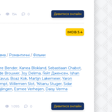
4
154
0
Дивитися онлайн
5.4
ама
/
Романтичні
/
Фільми
ire Bender
,
Kanea Blokland
,
Sebastiaan Chabot
,
 de Brouwer
,
Joy Delima
,
Ґейт Дженсен
,
Ishan
Kavus
,
Boaz Kok
,
Martijn Lakemeier
,
Yaron
empt
,
Willemien Slot
,
'Ntianu Stuger
,
Sidar
ijlingen
,
Esmee Verheijen
,
Daisy Verma
3
1 095
0
Дивитися онлайн