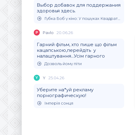
Выбор добавок для поддержания
здоровья здесь.
Губка Боб у кіно: У пошуках Квадратних Штанів
P
Pavlo
20.06.26
Гарний фільм, хто пише що фільм
кацапською,перейдіть у
налаштування...Усім гарного
Дозволь йому піти
Y
Y
25.04.26
Уберите на*уй рекламу
порнографическую!
Імперія сонця