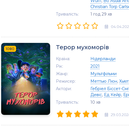
Wulff
,
Bo Asdal An
Christian Torp Carl
Тривалість:
1 год 29 хв
04.04.20
Терор мухоморів
1080
Країна:
Нідерланди
Рік:
2021
Жанр:
Мультфільми
Режисер:
Меттью Люн
,
Хьял
Актори:
Гебріел Біссет-Смі
Девіс
,
Ед Кейр
,
Ер
Тривалість:
10 хв
29.03.202