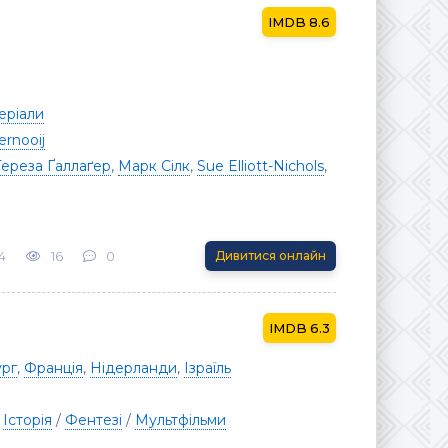
8.6
еріали
ernooij
Тереза Ґаллаґер
,
Марк Сілк
,
Sue Elliott-Nichols
,
4
16
0
Дивитися онлайн
6.3
рг
,
Франція
,
Нідерланди
,
Ізраїль
/
Історія
/
Фентезі
/
Мультфільми