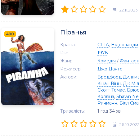
22.11.2023
Піранья
480
Країна:
США
,
Нідерланди
Рік:
1978
Жанр:
Комедія
/
Фантаст
Режисер:
Джо Данте
Актори:
Бредфорд Диллм
Кінан Вінн
,
Дік Мі
Скотт Томас
,
Брюс
Коллінз
,
Shawn Ne
Ричманн
,
Білл Сма
Тривалість:
1 год 34 хв
26.10.202