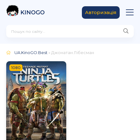
KINOGO
Авторизація
UA.KinoGO.Best
» Джонатан Лібесман
1080