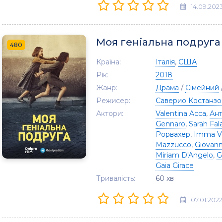
14.09.202
Моя геніальна подруга
480
Країна:
Італія
,
США
Рік:
2018
Жанр:
Драма
/
Сімейний
Режисер:
Саверио Костанзо
Актори:
Valentina Acca
,
Ант
Gennaro
,
Sarah Fa
Рорвахер
,
Imma Vi
Mazzucco
,
Giovann
Miriam D'Angelo
,
G
Gaia Girace
Тривалість:
60 хв
07.01.202