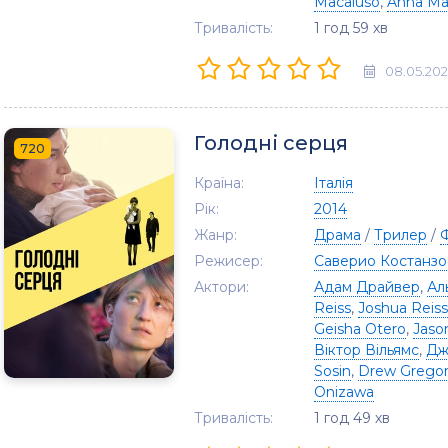
Macaluso
,
Anna Man
Тривалість:
1 год 59 хв
08.05.20
Голодні серця
720
Країна:
Італія
Рік:
2014
Жанр:
Драма
/
Трилер
/
Режисер:
Саверио Костанзо
Актори:
Адам Драйвер
,
Ал
Reiss
,
Joshua Reiss
Geisha Otero
,
Jaso
Віктор Вільямс
,
Дж
Sosin
,
Drew Grego
Onizawa
Тривалість:
1 год 49 хв