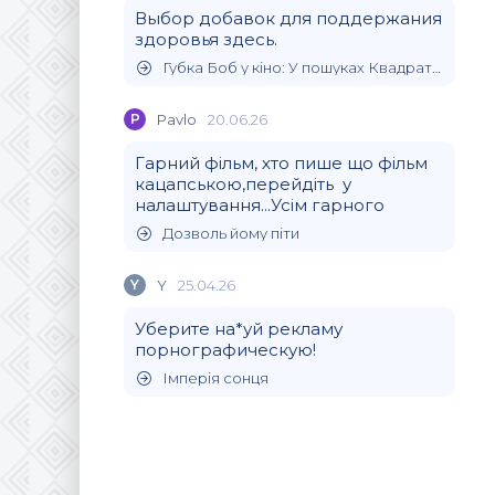
Выбор добавок для поддержания
здоровья здесь.
Губка Боб у кіно: У пошуках Квадратних Штанів
P
Pavlo
20.06.26
Гарний фільм, хто пише що фільм
кацапською,перейдіть у
налаштування...Усім гарного
Дозволь йому піти
Y
Y
25.04.26
Уберите на*уй рекламу
порнографическую!
Імперія сонця