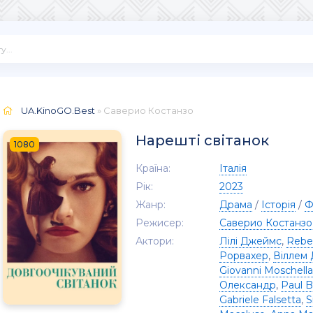
UA.KinoGO.Best
» Саверио Костанзо
Нарешті світанок
1080
Країна:
Італія
Рік:
2023
Жанр:
Драма
/
Історія
/
Ф
Режисер:
Саверио Костанзо
Актори:
Лілі Джеймс
,
Rebe
Рорвахер
,
Віллем
Giovanni Moschella
Олександр
,
Paul 
Gabriele Falsetta
,
S