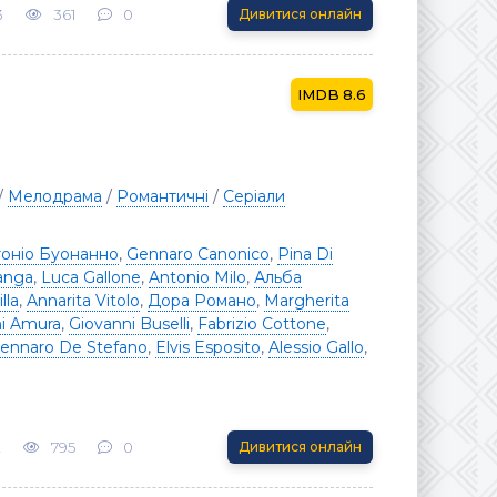
3
361
0
Дивитися онлайн
8.6
/
Мелодрама
/
Романтичні
/
Серіали
оніо Буонанно
,
Gennaro Canonico
,
Pina Di
langa
,
Luca Gallone
,
Antonio Milo
,
Альба
lla
,
Annarita Vitolo
,
Дора Романо
,
Margherita
i Amura
,
Giovanni Buselli
,
Fabrizio Cottone
,
ennaro De Stefano
,
Elvis Esposito
,
Alessio Gallo
,
2
795
0
Дивитися онлайн