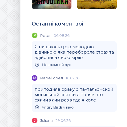
Останні коментарі
P
Peter
06.08.26
Я пишаюсь цією молодою
дівчиною яка переборола страх та
здійснила свою мрію
Незламний дух
М
магучi орел
16.07.26
приподняв сраку с пачтальонской
могильной клетки я поняв что
сякий який раз ягда я коле
Angry Birds у кіно
J
Juliana
29.06.26