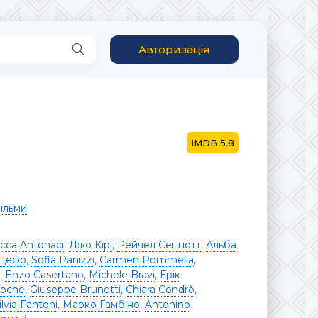
Авторизація
5.8
ільми
cca Antonaci
,
Джо Кірі
,
Рейчел Сеннотт
,
Альба
 Дефо
,
Sofia Panizzi
,
Carmen Pommella
,
,
Enzo Casertano
,
Michele Bravi
,
Ерік
Boche
,
Giuseppe Brunetti
,
Chiara Condrò
,
ilvia Fantoni
,
Марко Ґамбіно
,
Antonino