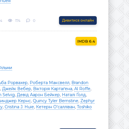
uelli
24
174
0
Дивитися онлайн
6.4
Фільми
ьба Рорвахер
,
Роберта Максвелл
,
Brandon
,
Джейк Вебер
,
Вікторія Картаґена
,
Al Roffe
,
n Selvig
,
Девід Аарон Бейкер
,
Наталі Ґолд
,
инджер Кернс
,
Quincy Tyler Bernstine
,
Zephyr
ry
,
Cristina J. Huie
,
Кетерін О'салліван
,
Toshiko