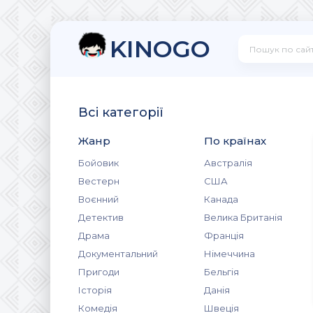
KINOGO
Всі категорії
Жанр
По країнах
Бойовик
Австралія
Вестерн
США
Воєнний
Канада
Детектив
Велика Британія
Драма
Франція
Документальний
Німеччина
Пригоди
Бельгія
Історія
Данія
Комедія
Швеція