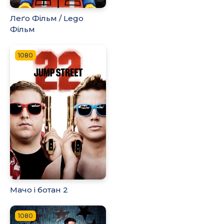
Леґо Фільм / Lego
Фільм
1080
Мачо і ботан 2
1080