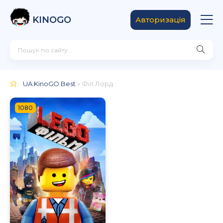
KINOGO
Авторизація
UA.KinoGO.Best
» Філ Лорд
1080