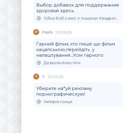
Выбор добавок для поддержания
здоровья здесь.
Губка Боб у кіно: У пошуках Квадратних Штанів
P
Pavlo
20.06.26
Гарний фільм, хто пише що фільм
кацапською,перейдіть у
налаштування...Усім гарного
Дозволь йому піти
Y
Y
25.04.26
Уберите на*уй рекламу
порнографическую!
Імперія сонця