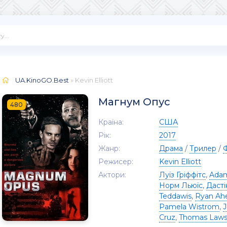
UA.KinoGO.Best
» Kevin Elliott
Магнум Опус
480
Країна:
США
Рік:
2017
Жанр:
Драма
/
Трилер
/
Режисер:
Kevin Elliott
Актори:
Луїз Гріффітс
,
Adam
Норм Льюїс
,
Дасті
Teddawis
,
Ryan Ah
Pamela Wistrom
,
J
Cruz
,
Thomas Law