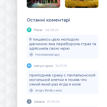
Останні коментарі
P
Peter
06.08.26
Я пишаюсь цією молодою
дівчиною яка переборола страх та
здійснила свою мрію
Незламний дух
М
магучi орел
16.07.26
приподняв сраку с пачтальонской
могильной клетки я поняв что
сякий який раз ягда я коле
Angry Birds у кіно
J
Juliana
29.06.26