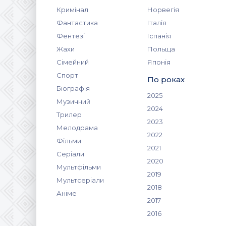
Кримінал
Норвегія
Фантастика
Італія
Фентезі
Іспанія
Жахи
Польща
Сімейний
Японія
Спорт
По роках
Біографія
2025
Музичний
2024
Трилер
2023
Мелодрама
2022
Фільми
2021
Серіали
2020
Мультфільми
2019
Мультсеріали
2018
Аніме
2017
2016