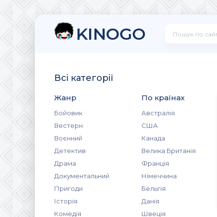
KINOGO
Всі категорії
Жанр
По країнах
Бойовик
Австралія
Вестерн
США
Воєнний
Канада
Детектив
Велика Британія
Драма
Франція
Документальний
Німеччина
Пригоди
Бельгія
Історія
Данія
Комедія
Швеція