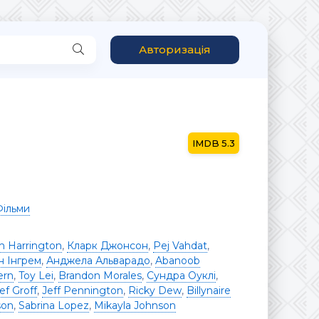
Авторизація
5.3
Фільми
 Harrington
,
Кларк Джонсон
,
Pej Vahdat
,
н Інгрем
,
Анджела Альварадо
,
Abanoob
ern
,
Toy Lei
,
Brandon Morales
,
Сундра Оуклі
,
ef Groff
,
Jeff Pennington
,
Ricky Dew
,
Billynaire
son
,
Sabrina Lopez
,
Mikayla Johnson