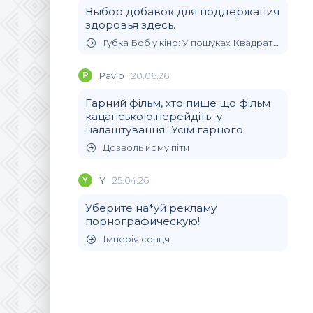
Выбор добавок для поддержания
здоровья здесь.
Губка Боб у кіно: У пошуках Квадратних Штанів
P
Pavlo
20.06.26
Гарний фільм, хто пише що фільм
кацапською,перейдіть у
налаштування...Усім гарного
Дозволь йому піти
Y
Y
25.04.26
Уберите на*уй рекламу
порнографическую!
Імперія сонця