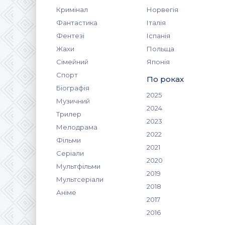
Кримінал
Норвегія
Фантастика
Італія
Фентезі
Іспанія
Жахи
Польща
Сімейний
Японія
Спорт
По роках
Біографія
2025
Музичний
2024
Трилер
2023
Мелодрама
2022
Фільми
2021
Серіали
2020
Мультфільми
2019
Мультсеріали
2018
Аніме
2017
2016