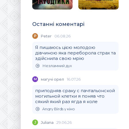
Останні коментарі
P
Peter
06.08.26
Я пишаюсь цією молодою
дівчиною яка переборола страх та
здійснила свою мрію
Незламний дух
М
магучi орел
16.07.26
приподняв сраку с пачтальонской
могильной клетки я поняв что
сякий який раз ягда я коле
Angry Birds у кіно
J
Juliana
29.06.26