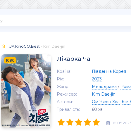
UA.KinoGO.Best
» Kim Dae-jin
Лікарка Ча
1080
Країна:
Південна Корея
Рік:
2023
Жанр:
Мелодрама
/
Рома
Режисер:
Kim Dae-jin
Актори:
Ом Чжон Хва
,
Кім 
Тривалість:
60 хв
18.05.202