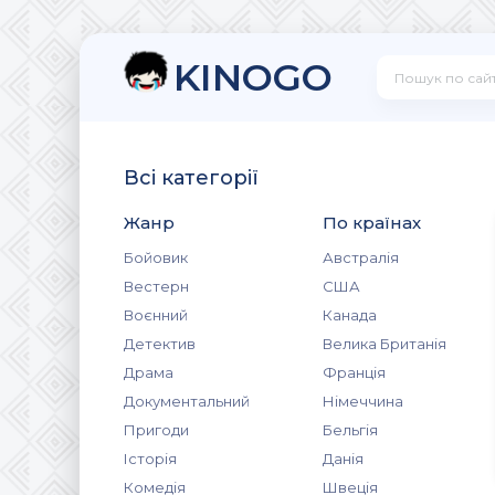
KINOGO
Всі категорії
Жанр
По країнах
Бойовик
Австралія
Вестерн
США
Воєнний
Канада
Детектив
Велика Британія
Драма
Франція
Документальний
Німеччина
Пригоди
Бельгія
Історія
Данія
Комедія
Швеція