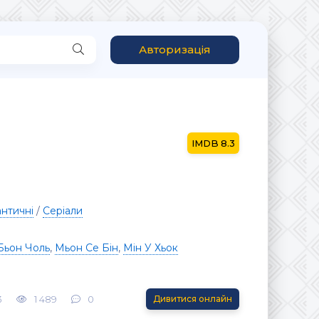
Авторизація
8.3
нтичні
/
Серіали
Бьон Чоль
,
Мьон Се Бін
,
Мін У Хьок
3
1 489
0
Дивитися онлайн