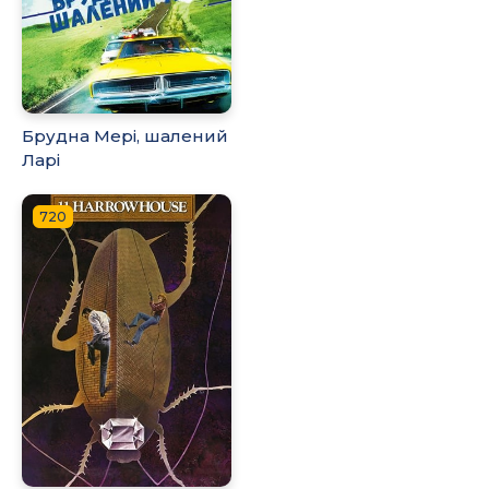
Брудна Мері, шалений
Ларі
720