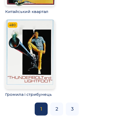
Китайський квартал
480
Громила і стрибунець
1
2
3