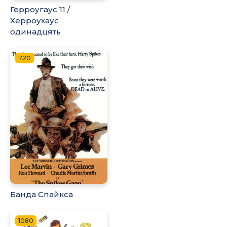
Герроугаус 11 /
Херроухаус
одинадцять
720
Банда Спайкса
1080