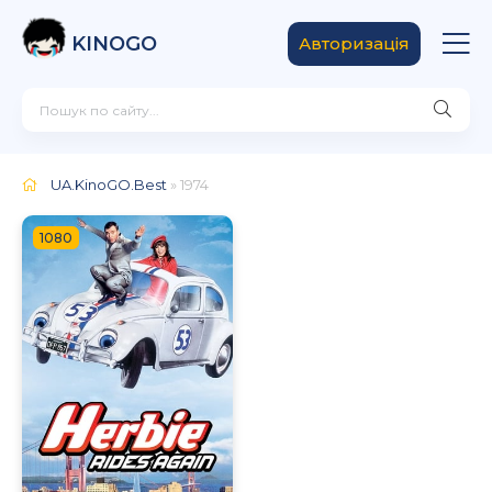
KINOGO
Авторизація
UA.KinoGO.Best
» 1974
1080