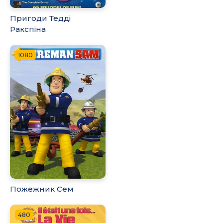
Пригоди Тедді
Ракспіна
1080
Пожежник Сем
480