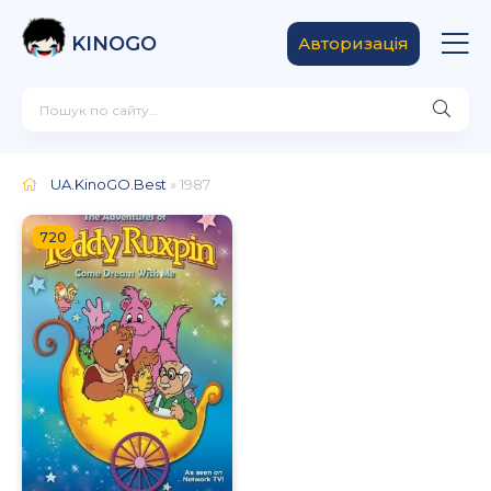
KINOGO
Авторизація
UA.KinoGO.Best
» 1987
720