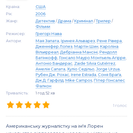
Країна:
США
Рік:
2006
Жанр:
Детектив
/
Драма
/
Кримінал
/
Трилер
/
Фільми
Режисер:
Грегорі Нава
Актори:
Мая Запата
,
Іринея Альварез
,
Рене Рівера
,
Дженніфер Лопез
,
Мартін Шин
,
Кароліна
Вільярреал
,
Дебріанна Мансіні
,
Рендолл
Батінкофф
,
Гонсало Мауро Монтьель Агірре
,
Антоніо Бандерас
,
Zaide Silvia Gutiérrez
,
Амелія Сапата
,
Хуліо Седільо
,
Jorge Urzua
,
Рубен Дж. Рохас
,
Irene Estrada
,
Соня Браґа
,
Дж.Д. Гарфілд
,
Mike Campos
,
Пітер Гонсалес
Фалкон
Тривалість:
1 год 52 хв
1
голос
Американську журналістку на ім'я Лорен