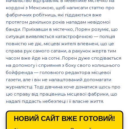
начальство відправляє в невелике містечко на
кордоні з Мексикою, щоб написати статтю про
фабричних робітниць, які піддаються вже
протягом декількох років нападам невідомої
банди. Приїхавши в містечко, Лорен розуміє, що
ситуація виявляється катастрофічною — поліція
повністю не діє, місцеві жителі впевнені, що це
справа рук самого сатани, а рахунок жертв тим
часом вже йде на сотні. Лорен дуже сподівається
на допомогу і сприяння з боку свого колишнього
бойфренда — головного редактора місцевої
газети, але і він не налаштований допомагати
журналістці. Тоді дівчина хоче дізнатися щось про
цю справу від працівниць місцевої фабрики, що
надалі піддасть небезпеці і її власне життя.
НОВИЙ САЙТ ВЖЕ ГОТОВИЙ!