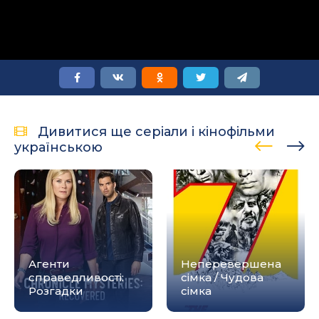
Дивитися ще серіали і кінофільми
українською
Агенти
Неперевершена
справедливості:
сімка / Чудова
Розгадки
сімка