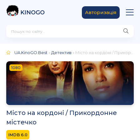
KINOGO
Авторизація
UA.KinoGO.Best
»
Детектив
» Місто на кордоні / Прикордонне містечко
1080
Місто на кордоні / Прикордонне
містечко
6.0