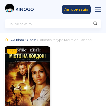
KINOGO
Авторизація
UA.KinoGO.Best
» Гонсало Мауро Монтьель Агірре
1080