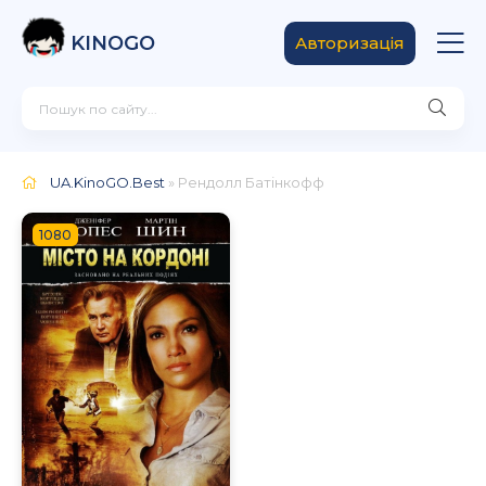
KINOGO
Авторизація
UA.KinoGO.Best
» Рендолл Батінкофф
1080