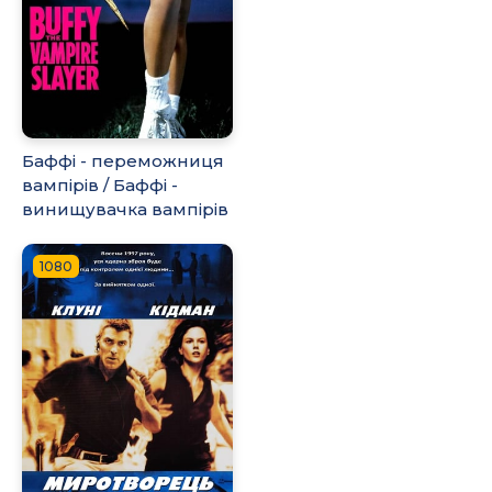
Баффі - переможниця
вампірів / Баффі -
винищувачка вампірів
1080