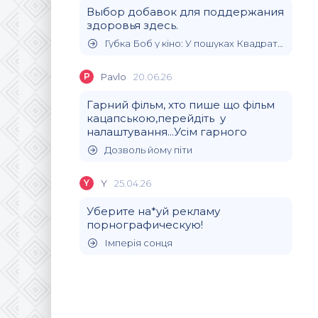
Выбор добавок для поддержания
здоровья здесь.
Губка Боб у кіно: У пошуках Квадратних Штанів
P
Pavlo
20.06.26
Гарний фільм, хто пише що фільм
кацапською,перейдіть у
налаштування...Усім гарного
Дозволь йому піти
Y
Y
25.04.26
Уберите на*уй рекламу
порнографическую!
Імперія сонця