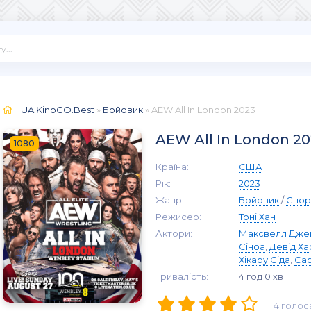
UA.KinoGO.Best
»
Бойовик
» AEW All In London 2023
AEW All In London 2
1080
Країна:
США
Рік:
2023
Жанр:
Бойовик
/
Спор
Режисер:
Тоні Хан
Актори:
Максвелл Дже
Сіноа
,
Девід Ха
Хікару Сіда
,
Сар
Тривалість:
4 год 0 хв
4
голос