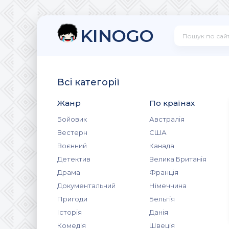
KINOGO
Всі категорії
Жанр
По країнах
Бойовик
Австралія
Вестерн
США
Воєнний
Канада
Детектив
Велика Британія
Драма
Франція
Документальний
Німеччина
Пригоди
Бельгія
Історія
Данія
Комедія
Швеція