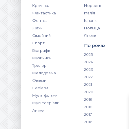
Кримінал
Норвегія
Фантастика
Італія
Фентезі
Іспанія
Жахи
Польща
Сімейний
Японія
Спорт
По роках
Біографія
2025
Музичний
2024
Трилер
2023
Мелодрама
2022
Фільми
2021
Серіали
2020
Мультфільми
2019
Мультсеріали
2018
Аніме
2017
2016