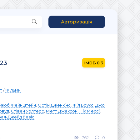
Авторизація
023
8.3
т
/
Фільми
йкоб Фейнштейн
,
Остін Дженкінс
,
Філ Брукс
,
Джо
рвуд
,
Стівен Уолтерс
,
Метт Джексон
,
Нік Мессі
,
ая-Джейд Бевіс
а
762
0