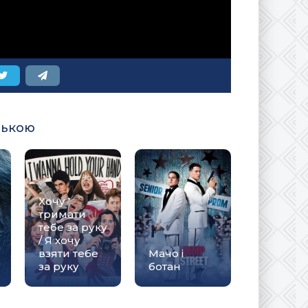
ською
Хочу
тримати
тебе за руку
/ Я хочу
взяти тебе
Мачо і
за руку
ботан