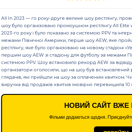
All In 2023 — го року-друге велике шоу рестлінгу, пров
шоу було організовано промоушном рестлінгу All Elite 
2023-го року і було показано за системою PPV та інте
межами Північної Америки, перше шоу AEW, яке пройш
рестлінгу, яке було організовано на новому стадіоні «У
першим шоу AEW зі стадіону для футболу за межами Пі
системою PPV. Шоу встановило рекорд AEW за відвіду
організатори оголосили, що на шоу був встановлений р
глядачів, які прийшли на шоу за оплаченим квитком. Чи
виручка від продажів квитків імовірно перевищила 10 м
НОВИЙ САЙТ ВЖЕ 
Фільми додаються щодня. Приєднуйте