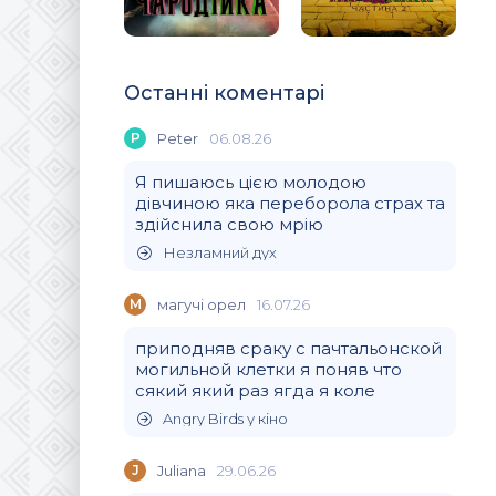
Останні коментарі
P
Peter
06.08.26
Я пишаюсь цією молодою
дівчиною яка переборола страх та
здійснила свою мрію
Незламний дух
М
магучi орел
16.07.26
приподняв сраку с пачтальонской
могильной клетки я поняв что
сякий який раз ягда я коле
Angry Birds у кіно
J
Juliana
29.06.26