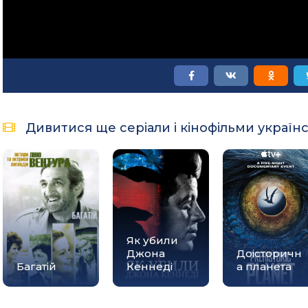
Дивитися ще серіали і кінофільми україн
Як убили
Джона
Доісторичн
Багатій
Кеннеді
а планета