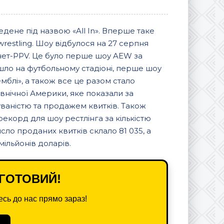
едене під назвою «All In». Вперше таке
wrestling. Шоу відбулося на 27 серпня
рнет-PPV. Це було перше шоу AEW за
ло на футбольному стадіоні, перше шоу
емблі», а також все це разом стало
внічної Америки, яке показали за
ваністю та продажем квитків. Також
екорд для шоу рестлінга за кількістю
сло проданих квитків склало 81 035, а
ільйонів доларів.
ГОТОВИЙ!
сь до нас прямо зараз!