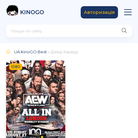
KINOGO
Авторизація
UA.KinoGO.Best
» Девід Харвуд
1080