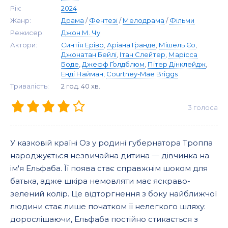
Рік:
2024
Жанр:
Драма
/
Фентезі
/
Мелодрама
/
Фільми
Режисер:
Джон М. Чу
Актори:
Синтія Еріво
,
Аріана Ґранде
,
Мішель Єо
,
Джонатан Бейлі
,
Ітан Слейтер
,
Марісса
Боде
,
Джефф Ґолдблюм
,
Пітер Дінклейдж
,
Енді Найман
,
Courtney-Mae Briggs
Тривалість:
2 год. 40 хв.
3
голоса
У казковій країні Оз у родині губернатора Троппа
народжується незвичайна дитина — дівчинка на
ім'я Ельфаба. Її поява стає справжнім шоком для
батька, адже шкіра немовляти має яскраво-
зелений колір. Це відторгнення з боку найближчої
людини стає лише початком її нелегкого шляху:
дорослішаючи, Ельфаба постійно стикається з