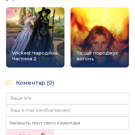
Wicked: Чародійка.
Та, що породжує
Частина 2
вогонь
Коментар (0)