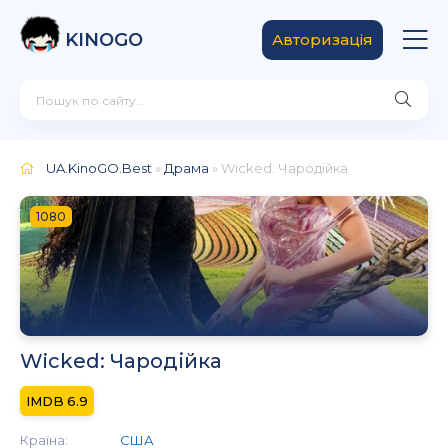
KINOGO
Авторизація
UA.KinoGO.Best
»
Драма
» Wicked: Чародійка
1080
Wicked: Чародійка
6.9
Країна:
США