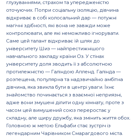
глузуваннями, страхом та упередженістю
оточуючих. Попри соціальну ізоляцію, дівчина
відкриває в собі колосальний дар — потужні
магічні здібності, які вона не завжди може
контролювати, але які неможливо ігнорувати.
Саме цей талант відкриває їй шлях до
університету Шиз — найпрестижнішого
навчального закладу країни Оз. У стінах
університету доля зводить її з абсолютною
протилежністю — Галіндою Апленд. Галінда —
розпещена, популярна та надзвичайно амбітна
дівчина, яка звикла бути в центрі уваги. Їхнє
знайомство починається з взаємної неприязні,
адже вони змушені ділити одну кімнату, проте з
часом цей вимушений союз переростає у
складну, але щиру дружбу, яка змінить життя обох.
Головною ж метою Ельфаби стає зустріч із
легендарним Чарівником Смарагдового міста.