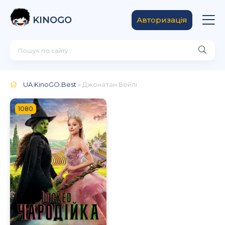
KINOGO
Авторизація
UA.KinoGO.Best
» Джонатан Бейлі
1080