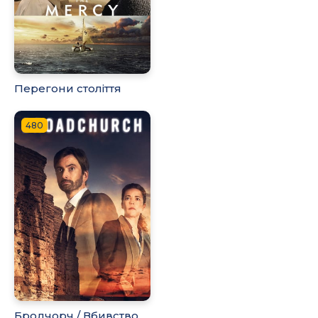
Перегони століття
480
Бродчорч / Вбивство