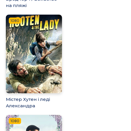
на пляжі
1080
Містер Хутен і леді
Александра
1080