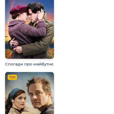
Спогади про майбутнє
720