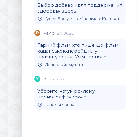
Выбор добавок для поддержания
здоровья здесь.
Губка Боб у кіно: У пошуках Квадратних Штанів
P
Pavlo
20.06.26
Гарний фільм, хто пише що фільм
кацапською,перейдіть у
налаштування...Усім гарного
Дозволь йому піти
Y
Y
25.04.26
Уберите на*уй рекламу
порнографическую!
Імперія сонця