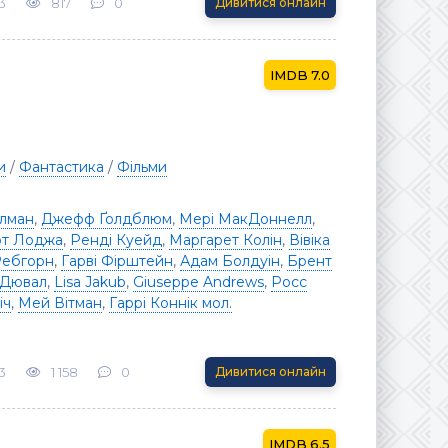
3
817
0
Дивитися онлайн
7.0
и
/
Фантастика
/
Фільми
ллман
,
Джефф Ґолдблюм
,
Мері МакДоннелл
,
т Лоджа
,
Ренді Куейд
,
Маргарет Колін
,
Вівіка
ебгорн
,
Гарві Фірштейн
,
Адам Болдуін
,
Брент
 Дювал
,
Lisa Jakub
,
Giuseppe Andrews
,
Росс
іч
,
Мей Вітман
,
Гаррі Коннік мол.
3
1 158
0
Дивитися онлайн
6.5