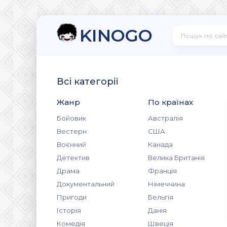
KINOGO
Всі категорії
Жанр
По країнах
Бойовик
Австралія
Вестерн
США
Воєнний
Канада
Детектив
Велика Британія
Драма
Франція
Документальний
Німеччина
Пригоди
Бельгія
Історія
Данія
Комедія
Швеція