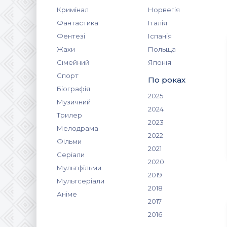
Кримінал
Норвегія
Фантастика
Італія
Фентезі
Іспанія
Жахи
Польща
Сімейний
Японія
Спорт
По роках
Біографія
2025
Музичний
2024
Трилер
2023
Мелодрама
2022
Фільми
2021
Серіали
2020
Мультфільми
2019
Мультсеріали
2018
Аніме
2017
2016