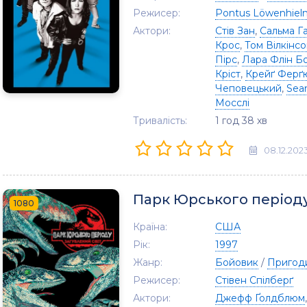
Режисер:
Pontus Löwenhiel
Актори:
Стів Зан
,
Сальма Г
Крос
,
Том Вілкінс
Пірс
,
Лара Флін Б
Кріст
,
Крейґ Ферґ
Чеповецький
,
Sea
Мосслі
Тривалість:
1 год 38 хв
08.12.202
Парк Юрського періоду 
1080
Країна:
США
Рік:
1997
Жанр:
Бойовик
/
Пригод
Режисер:
Стівен Спілберґ
Актори:
Джефф Ґолдблюм