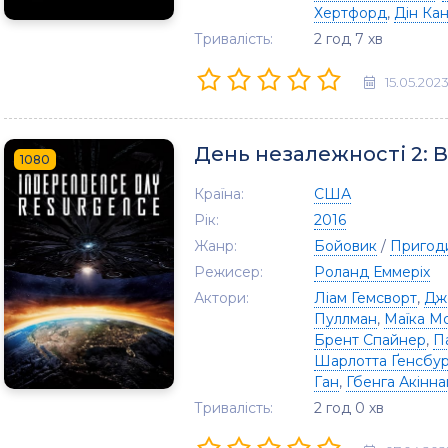
Хертфорд
,
Дін Кан
Тривалість:
2 год 7 хв
15.05.202
День незалежності 2:
1080
Країна:
США
Рік:
2016
Жанр:
Бойовик
/
Пригод
Режисер:
Роланд Еммеріх
Актори:
Ліам Гемсворт
,
Дж
Пуллман
,
Маїка М
Брент Спайнер
,
Па
Шарлотта Ґенсбу
Ган
,
Гбенга Акінна
Тривалість:
2 год 0 хв