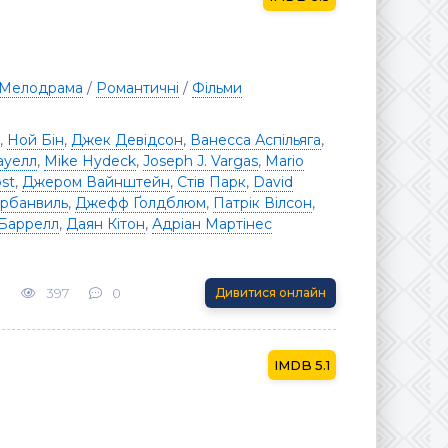
Мелодрама
/
Романтичні
/
Фільми
,
Ной Бін
,
Джек Девідсон
,
Ванесса Аспільяга
,
ауелл
,
Mike Hydeck
,
Joseph J. Vargas
,
Mario
st
,
Джером Вайнштейн
,
Стів Парк
,
David
Арбанвиль
,
Джефф Ґолдблюм
,
Патрік Вілсон
,
 Баррелл
,
Даян Кітон
,
Адріан Мартінес
3
397
0
Дивитися онлайн
5.1