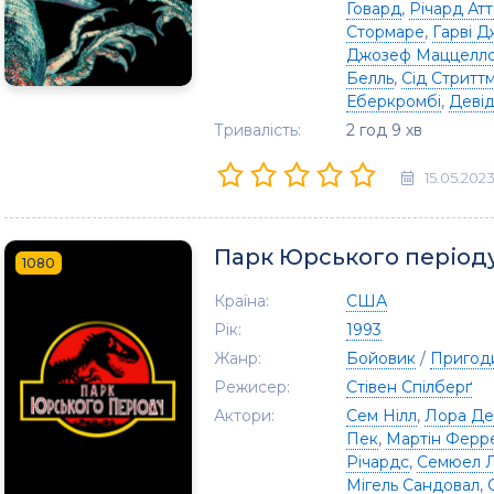
Говард
,
Річард Ат
Стормаре
,
Гарві 
Джозеф Маццелл
Белль
,
Сід Стритт
Еберкромбі
,
Деві
Тривалість:
2 год 9 хв
15.05.202
Парк Юрського період
1080
Країна:
США
Рік:
1993
Жанр:
Бойовик
/
Пригод
Режисер:
Стівен Спілберґ
Актори:
Сем Нілл
,
Лора Де
Пек
,
Мартін Ферр
Річардс
,
Семюел Л
Мігель Сандовал
,