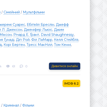
я
/
Сімейний
/
Мультфільми
жеремі Суарес
,
Ебіґейл Бреслін
,
Джефф
 Л. Джексон
,
Дженіфер Льюіс
,
Джим
Міксон
,
Річард Е. Ґрант
,
David Shaughnessy
,
ня Ґунаді
,
Діп Рой
,
Філ ЛаМарр
,
Келлі Стейблз
,
д
,
Корі Бертен
,
Тресс МакНілл
,
Том Кенні
,
4
61
0
Дивитися онлайн
6.2
я
/
Кримінал
/
Фільми