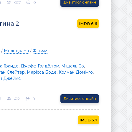
6
627
0
Дивитися онлайн
тина 2
6.6
/
Мелодрама
/
Фільми
на Ґранде
,
Джефф Ґолдблюм
,
Мішель Єо
,
тан Слейтер
,
Марісса Боде
,
Колман Домінго
,
ін Джеймс
6
412
0
Дивитися онлайн
5.7