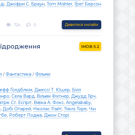
ді
,
Джофри С. Браун
,
Tom Mishler
,
Ґреґ Берсон
3
724
0
Дивитися онлайн
 Відродження
5.2
и
/
Фантастика
/
Фільми
ефф Ґолдблюм
,
Джессі Т. Юшер
,
Білл
онро
,
Села Вард
,
Вільям Фіхтнер
,
Джудд Гірч
,
трік Ст. Еспріт
,
Вівіка А. Фокс
,
Angelababy
,
р
,
Добі Опарей
,
Ніколас Райт
,
Travis Tope
,
Чін
гбе
,
Роберт Лоджа
,
Джон Сторі