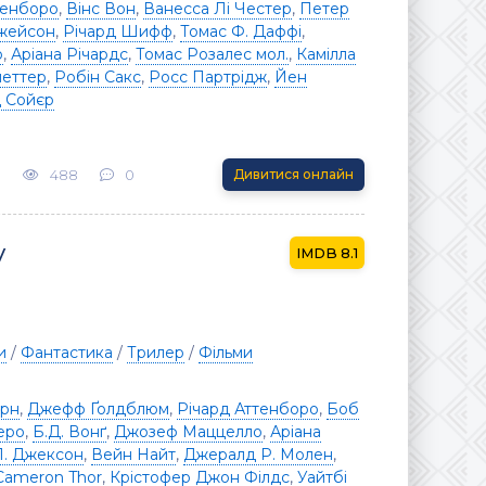
тенборо
,
Вінс Вон
,
Ванесса Лі Честер
,
Петер
Джейсон
,
Річард Шифф
,
Томас Ф. Даффі
,
о
,
Аріана Річардс
,
Томас Розалес мол.
,
Камілла
меттер
,
Робін Сакс
,
Росс Партрідж
,
Йен
д Сойєр
3
488
0
Дивитися онлайн
у
8.1
и
/
Фантастика
/
Трилер
/
Фільми
рн
,
Джефф Ґолдблюм
,
Річард Аттенборо
,
Боб
еро
,
Б.Д. Вонґ
,
Джозеф Маццелло
,
Аріана
. Джексон
,
Вейн Найт
,
Джералд Р. Молен
,
Cameron Thor
,
Крістофер Джон Філдс
,
Уайтбі