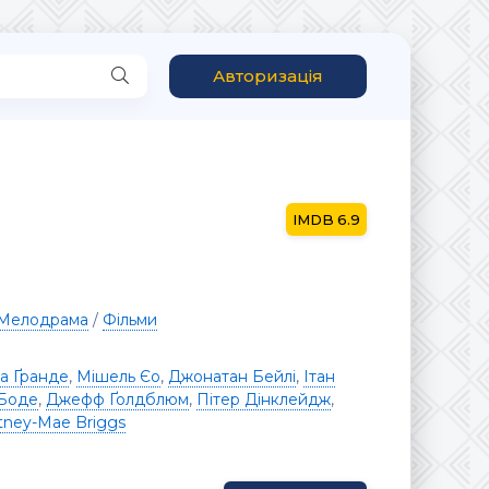
Авторизація
6.9
Мелодрама
/
Фільми
на Ґранде
,
Мішель Єо
,
Джонатан Бейлі
,
Ітан
 Боде
,
Джефф Ґолдблюм
,
Пітер Дінклейдж
,
tney-Mae Briggs