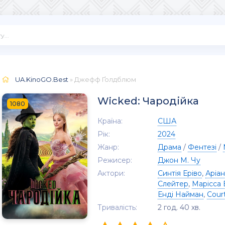
UA.KinoGO.Best
» Джефф Ґолдблюм
Wicked: Чародійка
1080
Країна:
США
Рік:
2024
Жанр:
Драма
/
Фентезі
/
Режисер:
Джон М. Чу
Актори:
Синтія Еріво
,
Аріа
Слейтер
,
Марісса
Енді Найман
,
Cour
Тривалість:
2 год. 40 хв.