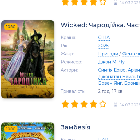
14.03.202
Wicked: Чародійка. Час
1080
Країна:
США
Рік:
2025
Жанр:
Пригоди
/
Фентезі
Режисер:
Джон М. Чу
Актори:
Синтія Еріво
,
Аріа
Джонатан Бейлі
,
І
Бовен Янґ
,
Бронв
Тривалість:
2 год. 17 хв.
14.03.202
Замбезія
1080
Країна:
ПАР