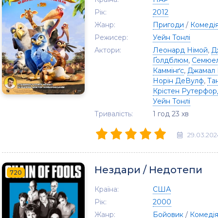
Рік:
2012
Жанр:
Пригоди
/
Комеді
Режисер:
Уейн Тонлі
Актори:
Леонард Німой
,
Д
Ґолдблюм
,
Семюел
Каммінґс
,
Джамал 
Норін ДеВулф
,
Та
Крістен Рутерфор
Уейн Тонлі
Тривалість:
1 год 23 хв
29.03.202
Нездари / Недотепи
720
Країна:
США
Рік:
2000
Жанр:
Бойовик
/
Комеді