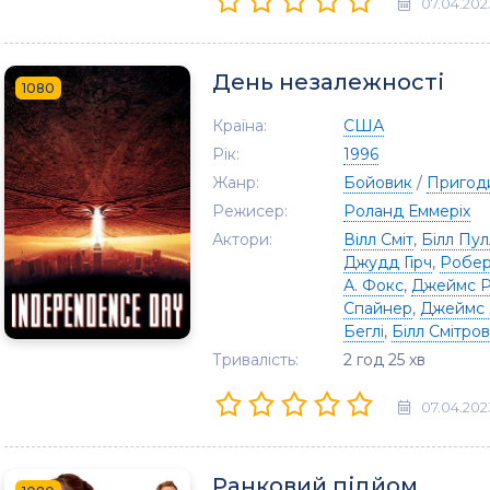
07.04.202
День незалежності
1080
Країна:
США
Рік:
1996
Жанр:
Бойовик
/
Пригод
Режисер:
Роланд Еммеріх
Актори:
Вілл Сміт
,
Білл Пу
Джудд Гірч
,
Робер
А. Фокс
,
Джеймс Р
Спайнер
,
Джеймс
Беглі
,
Білл Смітров
Тривалість:
2 год 25 хв
07.04.202
Ранковий підйом