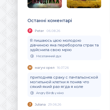
Останні коментарі
P
Peter
06.08.26
Я пишаюсь цією молодою
дівчиною яка переборола страх та
здійснила свою мрію
Незламний дух
М
магучi орел
16.07.26
приподняв сраку с пачтальонской
могильной клетки я поняв что
сякий який раз ягда я коле
Angry Birds у кіно
J
Juliana
29.06.26