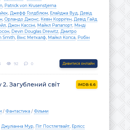
m
,
Patrick von Krusenstjerna
айєк
,
Джефф Ґолдблюм
,
Елайджа Вуд
,
Девід
он
,
Орландо Джонс
,
Кевін Корріґен
,
Девід Гайд
ойл
,
Джон Кассіні
,
Майкл Рапапорт
,
Мінді
юсон
,
Devin Douglas Drewitz
,
Дмитро
n Smith
,
Вінс Меткалф
,
Майкл Копса
,
Робін
3
92
0
Дивитися онлайн
2. Загублений світ
6.6
и
/
Фантастика
/
Фільми
,
Джуліанна Мур
,
Піт Постлетвайт
,
Ерлісс