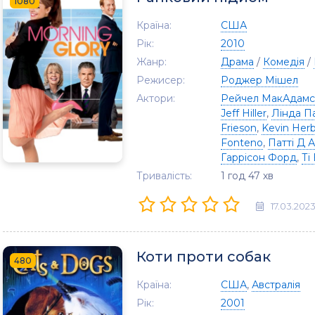
1080
Країна:
США
Рік:
2010
Жанр:
Драма
/
Комедія
/
Режисер:
Роджер Мішел
Актори:
Рейчел МакАдамс
Jeff Hiller
,
Лінда П
Frieson
,
Kevin Herb
Fonteno
,
Патті Д 
Гаррісон Форд
,
Ті
Тривалість:
1 год 47 хв
17.03.202
Коти проти собак
480
Країна:
США
,
Австралія
Рік:
2001