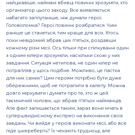
найцікавіше, наймані вбивці повинні зрозуміти, хто
організатор цього заходу. Все виявляється
набагато заплутаніше, ніж думали герої.
Головоломка? Герої повинні розібратися. Чим
раніше це станеться, тим краще для всіх. Хтось
поки невідомий зібрав цих п'ятьох, роздавши
кожному різні місії. Ось тільки при спілкуванні один
з одним кілери зрозуміли, наскільки схожі у них
завдання. Ситуація нетипова, не один кілер не
потрапляв у щось подібне. Можливо, це пастка
для них самих? Цим героям потрібно бути дуже
обережними, щоб не потрапити в халепу. Можна
довго міркувати і думати про те, хто ж цей
таємничий чоловік, що зібрав п'ятьох найманців.
Але факт залишається таким, зараз вони мчать в
супершвидкісному експресі на виконання своїх
завдань. Чи вийде у героїв виконати місії, або все
піде шкереберть? Їх чекають труднощі, але