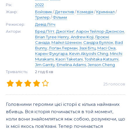
Рік:
2022
Жанр:
Бойовик
/
Детектив
/
Комедія
/
Кримінал
/
Трилер
/
Фільми
Режисер:
Девід Літч
Актори:
Бред Пітт
,
Джої Кінґ
,
Аарон Тейлор-Джонсон
,
Brian Tyree Henry
,
Andrew Koji
,
Гіроюкі
Санада
,
Майкл Шеннон
,
Сандра Буллок
,
Bad
Bunny
,
Лоґан Лерман
,
Зазі Бітц
,
Масі Ока
,
Карен Фукугара
,
Kevin Akiyoshi Ching
,
Minchi
Murakami
,
Kaori Taketani
,
Toshitaka Katsumi
,
Jim Garrity
,
Emelina Adams
,
Jenson Cheng
Тривалість:
2 год 6 хв
25
голосов
Головними героями цієї історії є кілька найманих
вбивць. Вся історія починається в той момент,
коли вони знайомляться між собою, розуміючи, що
їх місії якось пов'язані. Тепер починається