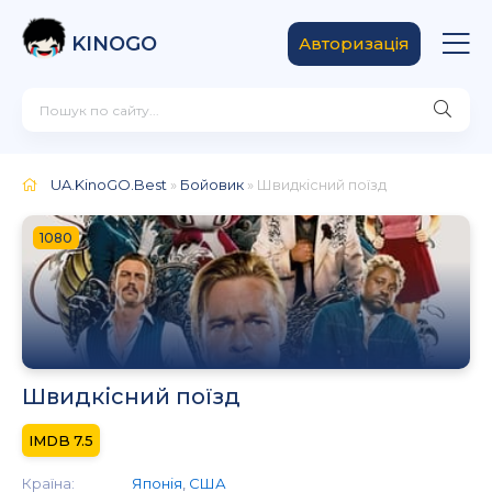
KINOGO
Авторизація
UA.KinoGO.Best
»
Бойовик
» Швидкісний поїзд
1080
Швидкісний поїзд
7.5
Країна:
Японія
,
США