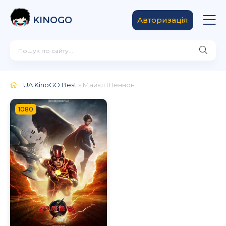
KINOGO
Авторизація
UA.KinoGO.Best
» Майкл Шеннон
1080