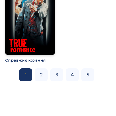
Справжнє кохання
1
2
3
4
5