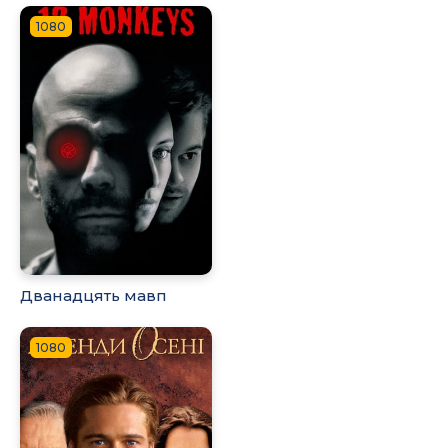
1080
Дванадцять мавп
1080