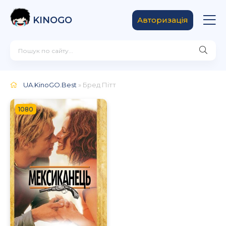
KINOGO
Авторизація
UA.KinoGO.Best
» Бред Пітт
1080