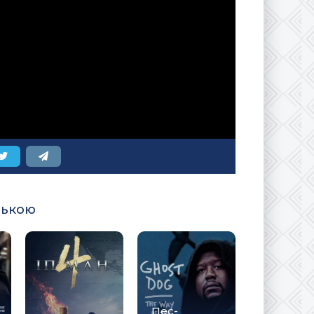
ською
Пес-