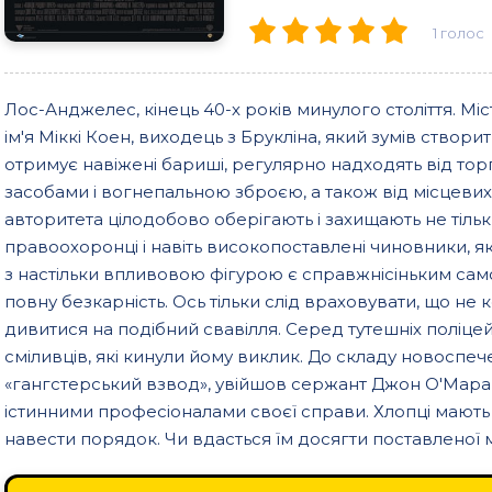
1
голос
Лос-Анджелес, кінець 40-х років минулого століття. М
ім'я Міккі Коен, виходець з Брукліна, який зумів створ
отримує навіжені бариші, регулярно надходять від то
засобами і вогнепальною зброєю, а також від місцевих
авторитета цілодобово оберігають і захищають не тільк
правоохоронці і навіть високопоставлені чиновники, як
з настільки впливовою фігурою є справжнісіньким сам
повну безкарність. Ось тільки слід враховувати, що не 
дивитися на подібний свавілля. Серед тутешніх поліц
сміливців, які кинули йому виклик. До складу новоспе
«гангстерський взвод», увійшов сержант Джон О'Мара 
істинними професіоналами своєї справи. Хлопці мають 
навести порядок. Чи вдасться їм досягти поставленої 