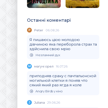
Останні коментарі
P
Peter
06.08.26
Я пишаюсь цією молодою
дівчиною яка переборола страх та
здійснила свою мрію
Незламний дух
М
магучi орел
16.07.26
приподняв сраку с пачтальонской
могильной клетки я поняв что
сякий який раз ягда я коле
Angry Birds у кіно
J
Juliana
29.06.26