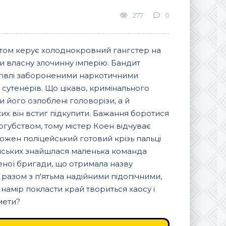
277
0
істом керує холоднокровний гангстер на
ити власну злочинну імперію. Бандит
ргівлі забороненими наркотичними
 сутенерів. Що цікаво, кримінального
и його озлоблені головорізи, а й
их він встиг підкупити. Бажання боротися
огубством, тому містер Коен відчуває
кожен поліцейський готовий крізь пальці
ейських знайшлася маленька команда
ченої бригади, що отримала назву
разом з п'ятьма надійними підопічними,
намір покласти край твориться хаосу і
мети?