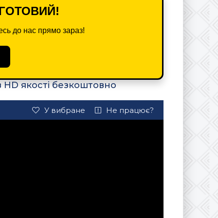
ГОТОВИЙ!
сь до нас прямо зараз!
в HD якості безкоштовно
У вибране
Не працює?