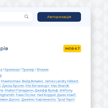
Авторизація
рів
6.7
а
/
Кримінал
/
Трилер
/
Фільми
р
т МакКеллані
,
Вейд Вільямс
,
James Landry Hébert
,
с
,
Джош Бролін
,
Мік Бетанкорт
,
Mac Brandt
,
ле
,
Майкл Пападжон
,
Джефф Вульф
,
Anthony
Highsmith
,
Раян Ґослінг
,
Neil Koppel
,
Джек МакҐі
,
йвен Джонс
,
Джеймс Карпинелло
,
Трой Геріті