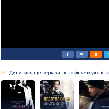
Дивитися ще серіали і кінофільми україн