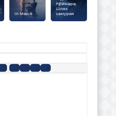
примара:
Шлях
Іп Ман 4
самурая