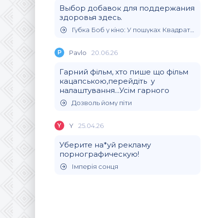
Выбор добавок для поддержания
здоровья здесь.
Губка Боб у кіно: У пошуках Квадратних Штанів
P
Pavlo
20.06.26
Гарний фільм, хто пише що фільм
кацапською,перейдіть у
налаштування...Усім гарного
Дозволь йому піти
Y
Y
25.04.26
Уберите на*уй рекламу
порнографическую!
Імперія сонця