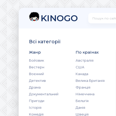
KINOGO
Всі категорії
Жанр
По країнах
Бойовик
Австралія
Вестерн
США
Воєнний
Канада
Детектив
Велика Британія
Драма
Франція
Документальний
Німеччина
Пригоди
Бельгія
Історія
Данія
Комедія
Швеція