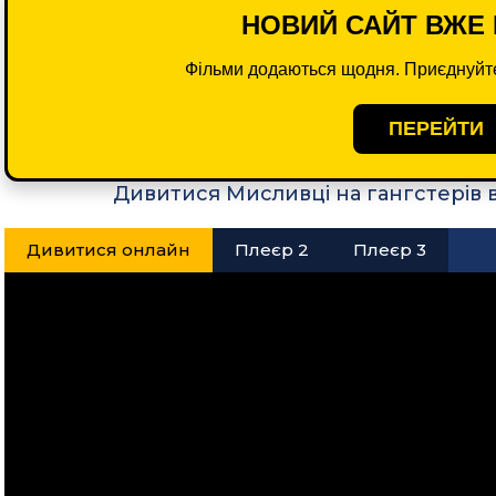
НОВИЙ САЙТ ВЖЕ 
Фільми додаються щодня. Приєднуйте
ПЕРЕЙТИ
Дивитися Мисливці на гангстерів 
Дивитися онлайн
Плеєр 2
Плеєр 3