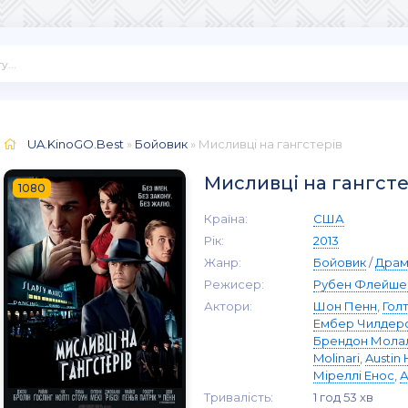
UA.KinoGO.Best
»
Бойовик
» Мисливці на гангстерів
Мисливці на гангсте
1080
Країна:
США
Рік:
2013
Жанр:
Бойовик
/
Драм
Режисер:
Рубен Флейше
Актори:
Шон Пенн
,
Гол
Ембер Чилдер
Брендон Мола
Molinari
,
Austin 
Міреллі Енос
,
А
Тривалість:
1 год 53 хв