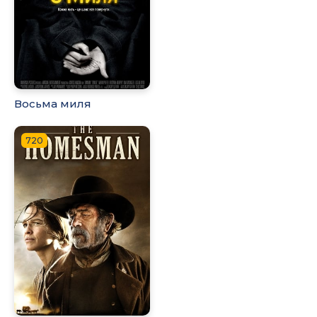
Восьма миля
720