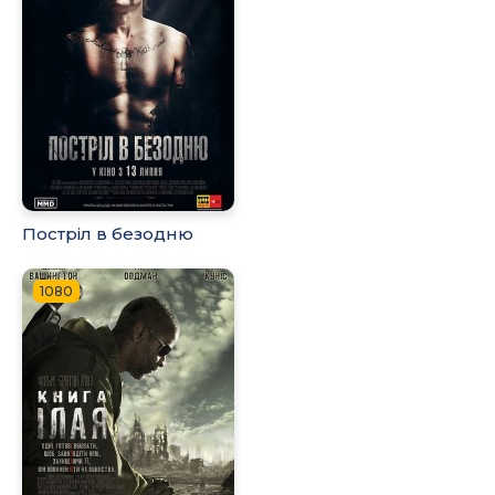
Постріл в безодню
1080