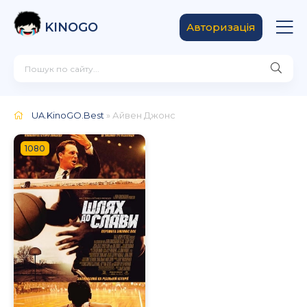
KINOGO
Авторизація
UA.KinoGO.Best
» Айвен Джонс
1080