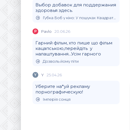
Выбор добавок для поддержания
здоровья здесь.
Губка Боб у кіно: У пошуках Квадратних Штанів
P
Pavlo
20.06.26
Гарний фільм, хто пише що фільм
кацапською,перейдіть у
налаштування...Усім гарного
Дозволь йому піти
Y
Y
25.04.26
Уберите на*уй рекламу
порнографическую!
Імперія сонця