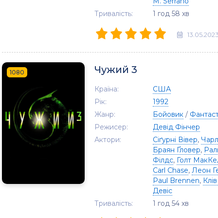
M. Serrano
Тривалість:
1 год 58 хв
13.05.202
Чужий 3
1080
Країна:
США
Рік:
1992
Жанр:
Бойовик
/
Фантас
Режисер:
Девід Фінчер
Актори:
Сіґурні Вівер
,
Чарл
Браян Ґловер
,
Рал
Філдс
,
Голт МакКе
Carl Chase
,
Леон Г
Paul Brennen
,
Клі
Девіс
Тривалість:
1 год 54 хв