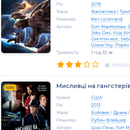
Рік:
2018
Жанр:
Фантастика
/
Трил
Режисер:
Ken Locsmandi
Актори:
Голт МакКеллані
,
Joko Сімс
,
Коді Кі
Сінглтон мол.
,
Seba
Шина Чоу
,
Лорен 
Тривалість:
1 год 33 хв
31.03.202
Мисливці на гангстері
1080
Країна:
США
Рік:
2013
Жанр:
Бойовик
/
Драма
Режисер:
Рубен Флейшер
Актори:
Шон Пенн
,
Голт М