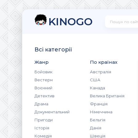
KINOGO
Всі категорії
Жанр
По країнах
Бойовик
Австралія
Вестерн
США
Воєнний
Канада
Детектив
Велика Британія
Драма
Франція
Документальний
Німеччина
Пригоди
Бельгія
Історія
Данія
Комедія
Швеція