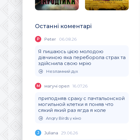
Останні коментарі
P
Peter
06.08.26
Я пишаюсь цією молодою
дівчиною яка переборола страх та
здійснила свою мрію
Незламний дух
М
магучi орел
16.07.26
приподняв сраку с пачтальонской
могильной клетки я поняв что
сякий який раз ягда я коле
Angry Birds у кіно
J
Juliana
29.06.26