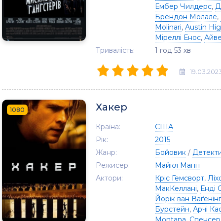
Ембер Чилдерс
,
Д
Брендон Молале
,
Molinari
,
Austin Hi
Міреллі Енос
,
Айв
Тривалість:
1 год 53 хв
19.03.202
Хакер
1080
Країна:
США
Рік:
2015
Жанр:
Бойовик
/
Детект
Режисер:
Майкл Манн
Актори:
Кріс Гемсворт
,
Ліх
МакКеллані
,
Енді 
Йорік ван Ваґенін
Бурстейн
,
Арчі Ка
Montana
,
Спенсер