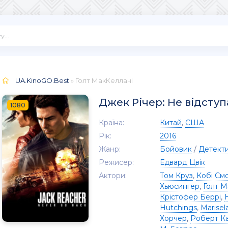
UA.KinoGO.Best
» Голт МакКеллані
Джек Річер: Не відступ
1080
Країна:
Китай
,
США
Рік:
2016
Жанр:
Бойовик
/
Детект
Режисер:
Едвард Цвік
Актори:
Том Круз
,
Кобі См
Хьюсингер
,
Голт М
Крістофер Беррі
,
Hutchings
,
Marise
Хорчер
,
Роберт К