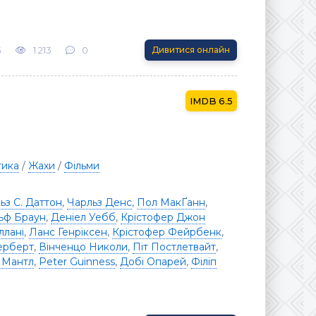
3
1 213
0
Дивитися онлайн
6.5
тика
/
Жахи
/
Фільми
ьз С. Даттон
,
Чарльз Денс
,
Пол МакҐaнн
,
ьф Браун
,
Деніел Уебб
,
Крістофер Джон
ллані
,
Ланс Генріксен
,
Крістофер Фейрбенк
,
ерберт
,
Вінченцо Николи
,
Піт Постлетвайт
,
в Мантл
,
Peter Guinness
,
Добі Опарей
,
Філіп