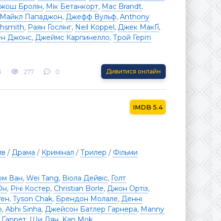
жош Бролін
,
Мік Бетанкорт
,
Mac Brandt
,
Майкл Пападжон
,
Джефф Вульф
,
Anthony
ghsmith
,
Раян Ґослінг
,
Neil Koppel
,
Джек МакҐі
,
ен Джонс
,
Джеймс Карпинелло
,
Трой Геріті
3
277
0
Дивитися онлайн
5.4
ив
/
Драма
/
Кримінал
/
Трилер
/
Фільми
ом Ван
,
Wei Tang
,
Віола Дейвіс
,
Голт
Он
,
Річі Костер
,
Christian Borle
,
Джон Ортіз
,
ґен
,
Tyson Chak
,
Брендон Молале
,
Денні
о
,
Abhi Sinha
,
Джейсон Батлер Гарнера
,
Manny
 Ґаррет
,
Ши Лян
,
Kan Mok