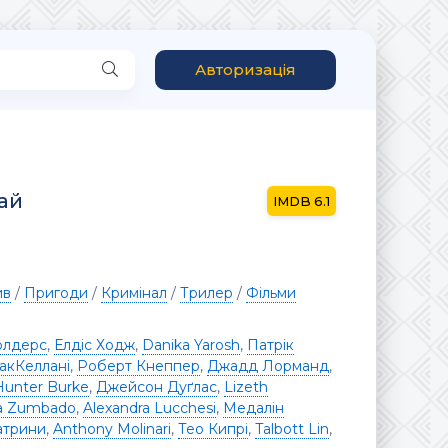
Авторизація
ай
6.1
ив
/
Пригоди
/
Кримінал
/
Трилер
/
Фільми
олдерс
,
Елдіс Ходж
,
Danika Yarosh
,
Патрік
акКеллані
,
Роберт Кнеппер
,
Джадд Лорманд
,
Hunter Burke
,
Джейсон Дуґлас
,
Lizeth
la Zumbado
,
Alexandra Lucchesi
,
Медалін
атрини
,
Anthony Molinari
,
Тео Кипрі
,
Talbott Lin
,