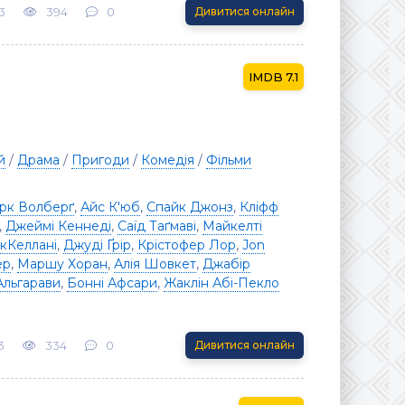
3
394
0
Дивитися онлайн
7.1
й
/
Драма
/
Пригоди
/
Комедія
/
Фільми
рк Волберґ
,
Айс К'юб
,
Спайк Джонз
,
Кліфф
,
Джеймі Кеннеді
,
Саїд Таґмаві
,
Майкелті
кКеллані
,
Джуді Ґрір
,
Крістофер Лор
,
Jon
ер
,
Маршу Хоран
,
Алія Шовкет
,
Джабір
Альгарави
,
Бонні Афсари
,
Жаклін Абі-Пекло
3
334
0
Дивитися онлайн