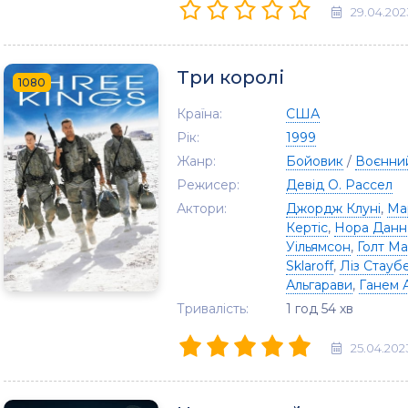
29.04.202
Три королі
1080
Країна:
США
Рік:
1999
Жанр:
Бойовик
/
Воєнни
Режисер:
Девід О. Рассел
Актори:
Джордж Клуні
,
Ма
Кертіс
,
Нора Данн
Уільямсон
,
Голт Ма
Sklaroff
,
Ліз Стауб
Альгарави
,
Ганем 
Тривалість:
1 год 54 хв
25.04.202