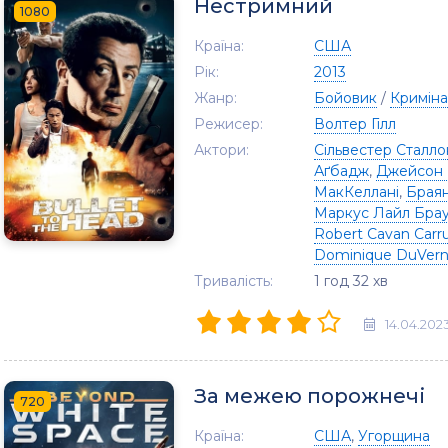
Нестримний
1080
Країна:
США
Рік:
2013
Жанр:
Бойовик
/
Криміна
Режисер:
Волтер Гілл
Актори:
Сільвестер Сталл
Аґбадж
,
Джейсон
МакКеллані
,
Браян
Маркус Лайл Бра
Robert Cavan Carr
Dominique DuVer
Тривалість:
1 год 32 хв
14.04.202
За межею порожнечі
720
Країна:
США
,
Угорщина