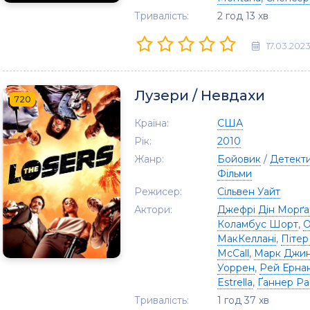
Тривалість:
2 год 13 хв
17.03.202
Лузери / Невдахи
720
Країна:
США
Рік:
2010
Жанр:
Бойовик
/
Детект
Фільми
Режисер:
Сільвен Уайт
Актори:
Джефрі Дін Морґа
Коламбус Шорт
,
О
МакКеллані
,
Пітер
McCall
,
Марк Джи
Уоррен
,
Рей Ерна
Estrella
,
Ґаннер Ра
Тривалість:
1 год 37 хв