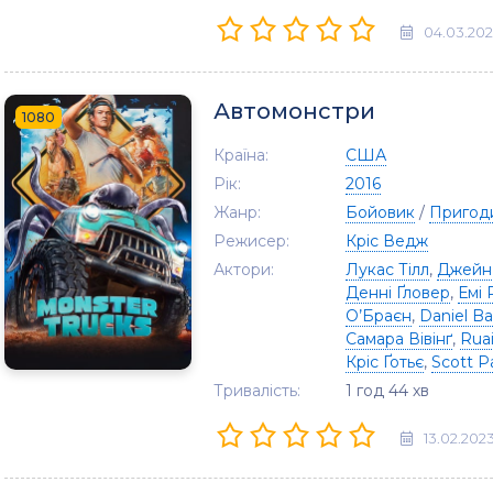
04.03.20
Автомонстри
1080
Країна:
США
Рік:
2016
Жанр:
Бойовик
/
Пригод
Режисер:
Кріс Ведж
Актори:
Лукас Тілл
,
Джейн
Денні Ґловер
,
Емі 
О’Браєн
,
Daniel B
Самара Вівінґ
,
Rua
Кріс Ґотьє
,
Scott P
Тривалість:
1 год 44 хв
13.02.202