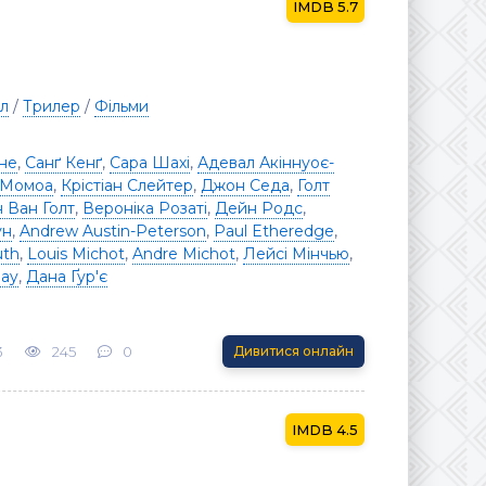
5.7
л
/
Трилер
/
Фільми
оне
,
Санґ Кенґ
,
Сара Шахі
,
Адевал Акіннуоє-
 Момоа
,
Крістіан Слейтер
,
Джон Седа
,
Голт
 Ван Голт
,
Вероніка Розаті
,
Дейн Родс
,
ун
,
Andrew Austin-Peterson
,
Paul Etheredge
,
uth
,
Louis Michot
,
Andre Michot
,
Лейсі Мінчью
,
nay
,
Дана Ґур'є
3
245
0
Дивитися онлайн
4.5