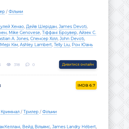
ер
/
Фільми
Зулей Хенао
,
Дейв Шерідан
,
James Devoti
,
тчен
,
Mike Genovese
,
Тіффані Броувер
,
Айзек С.
stian A. Jones
,
Спенсер Хілл
,
John Devoti
,
Мері Кім
,
Ashley Lambert
,
Telly Liu
,
Рон Юань
3
318
0
Дивитися онлайн
в
6.7
/
Кримінал
/
Трилер
/
Фільми
акКеллані
,
Вейд Вільямс
,
James Landry Hébert
,