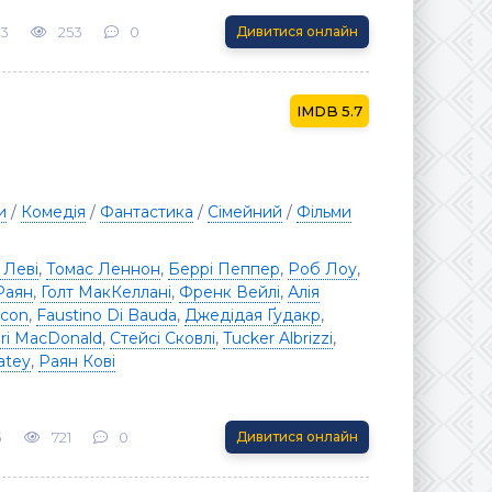
23
253
0
Дивитися онлайн
5.7
и
/
Комедія
/
Фантастика
/
Сімейний
/
Фільми
 Леві
,
Томас Леннон
,
Беррі Пеппер
,
Роб Лоу
,
Раян
,
Голт МакКеллані
,
Френк Вейлі
,
Алія
acon
,
Faustino Di Bauda
,
Джедідая Ґудакр
,
iri MacDonald
,
Стейсі Сковлі
,
Tucker Albrizzi
,
atey
,
Раян Кові
3
721
0
Дивитися онлайн