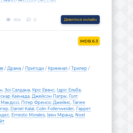
3
504
0
Дивитися онлайн
6.3
ив
/
Драма
/
Пригоди
/
Кримінал
/
Трилер
/
н
,
Зої Салдана
,
Кріс Еванс
,
Ідріс Ельба
,
скар Хаенада
,
Джейсон Патрік
,
Голт
 Макдіссі
,
Пітер Френсіс Джеймс
,
Tanee
нтер
,
Daniel Kalal
,
Colin Follenweider
,
Гаррет
ндес
,
Ernesto Morales
,
Івен Міранд
,
Noel
йт