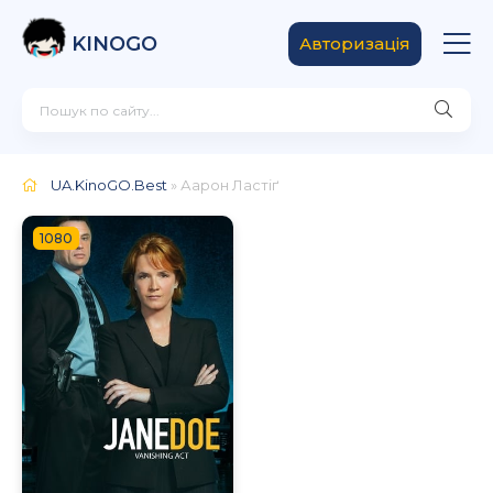
KINOGO
Авторизація
UA.KinoGO.Best
» Аарон Ластіґ
1080