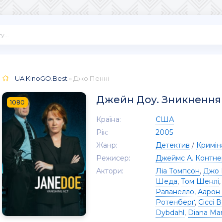
UA.KinoGO.Best
» Джо Пенні
Джейн Доу. Зникнення
1080
Країна:
США
Рік:
2005
Жанр:
Детектив
/
Кримін
Режисер:
Джеймс А. Контне
Актори:
Ліа Томпсон
,
Джо 
Шеда
,
Том Шенлі
Раванелло
,
Аарон 
Ротенберґ
,
Сіссі 
Dybdahl
,
Diana Mar