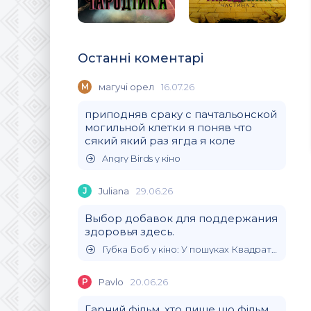
Останні коментарі
М
магучi орел
16.07.26
приподняв сраку с пачтальонской
могильной клетки я поняв что
сякий який раз ягда я коле
Angry Birds у кіно
J
Juliana
29.06.26
Выбор добавок для поддержания
здоровья здесь.
Губка Боб у кіно: У пошуках Квадратних Штанів
P
Pavlo
20.06.26
Гарний фільм, хто пише що фільм