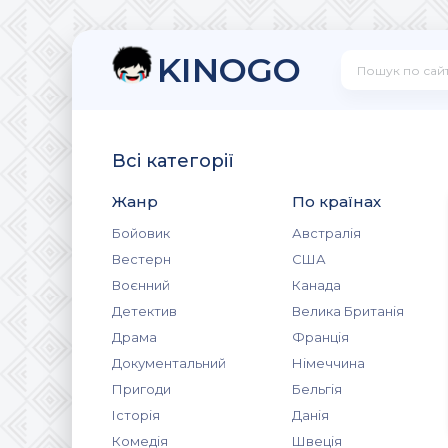
KINOGO
Всі категорії
Жанр
По країнах
Бойовик
Австралія
Вестерн
США
Воєнний
Канада
Детектив
Велика Британія
Драма
Франція
Документальний
Німеччина
Пригоди
Бельгія
Історія
Данія
Комедія
Швеція