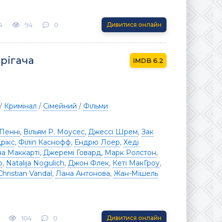
4
94
0
Дивитися онлайн
рігача
6.2
/
Кримінал
/
Сімейний
/
Фільми
Пенні
,
Вільям Р. Моусес
,
Джессі Шрем
,
Зак
рікс
,
Філіп Каснофф
,
Ендрю Лоер
,
Хеді
а Маккарті
,
Джеремі Говард
,
Марк Ролстон
,
р
,
Natalija Nogulich
,
Джон Флек
,
Кеті МакГроу
,
Christian Vandal
,
Лана Антонова
,
Жан-Мішель
104
0
Дивитися онлайн