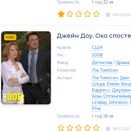
Тривалість:
1 год 32 хв
08.01.202
Джейн Доу. Око спосте
1080
Країна:
США
Рік:
2008
Жанр:
Детектив
/
Драма
Режисер:
Ліа Томпсон
Актори:
Ліа Томпсон
,
Джо 
Шеда
,
Елейн Хенд
Барресс
,
Джуліанн
Алан Оппенгейме
Lindsay Johnston
,
Річе
Тривалість:
1 год 18 хв
28.11.2023