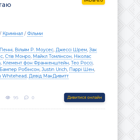
6.0
ятаю
/
Кримінал
/
Фільми
Пенні
,
Вільям Р. Моусес
,
Джессі Шрем
,
Зак
лс
,
Стів Монро
,
Майкл Томлінсон
,
Ніколас
а
,
Клемент фон Франкенштейн
,
Тео Россі
,
Бампер Робінсон
,
Justin Urich
,
Паррі Шен
,
n Whitehead
,
Девід МакДивитт
95
0
Дивитися онлайн