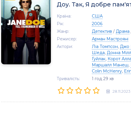
Доу. Так, Я добре пам'
Країна:
США
Рік:
2006
Жанр:
Детектив
/
Драма
Режисер:
Арман Мастрояні
Актори:
Ліа Томпсон
,
Джо 
Шеда
,
Донна Міл
Гуйлак
,
Корот Алл
Маршалл Манеш
,
Colin McHenry
,
Eri
Тривалість:
1 год 29 хв
28.11.2023