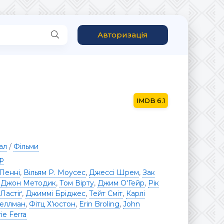
Авторизація
6.1
ал
/
Фільми
р
Пенні
,
Вільям Р. Моусес
,
Джессі Шрем
,
Зак
,
Джон Методик
,
Том Вірту
,
Джим О'Гейр
,
Рік
Ластіґ
,
Джиммі Бріджес
,
Тейт Сміт
,
Карлі
Веллман
,
Фітц Х'юстон
,
Erin Broling
,
John
ie Ferra