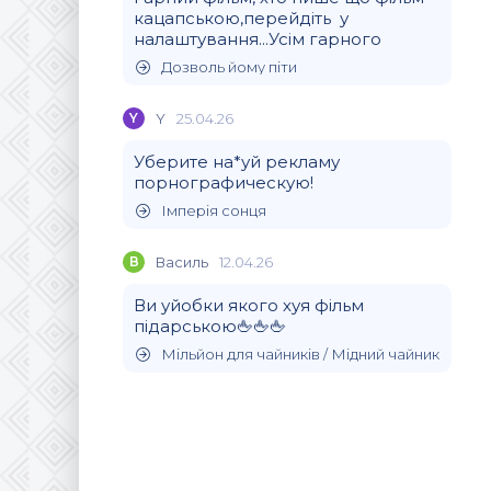
кацапською,перейдіть у
налаштування...Усім гарного
Дозволь йому піти
Y
Y
25.04.26
Уберите на*уй рекламу
порнографическую!
Імперія сонця
В
Василь
12.04.26
Ви уйобки якого хуя фільм
підарською🖕🖕🖕
Мільйон для чайників / Мідний чайник