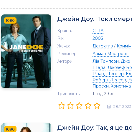
Джейн Доу. Поки смерт
1080
Країна:
США
Рік:
2005
Жанр:
Детектив
/
Кримін
Режисер:
Арман Мастрояні
Актори:
Ліа Томпсон
,
Джо 
Шеда
,
Джозеф Бо
Річард Теннер
,
Ед
Роберт Лессер
,
Е
Проски
,
Христина
Тривалість:
1 год 29 хв
28.11.2023
Джейн Доу: Так, я це д
1080