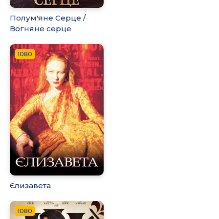
Полум'яне Серце /
Вогняне серце
1080
Єлизавета
1080