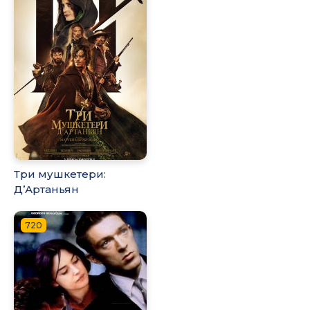
Три мушкетери:
Д’Артаньян
720