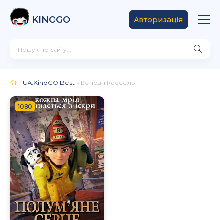
KINOGO
Авторизація
UA.KinoGO.Best
» Венсан Кассель
1080