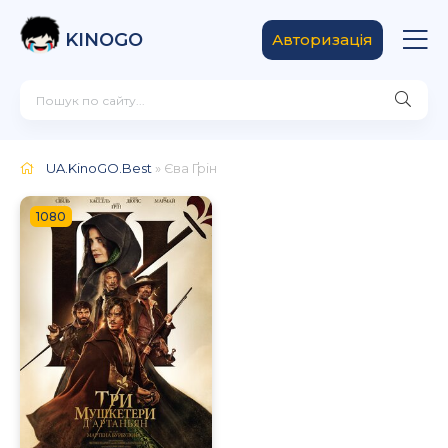
KINOGO
Авторизація
UA.KinoGO.Best
» Єва Ґрін
1080