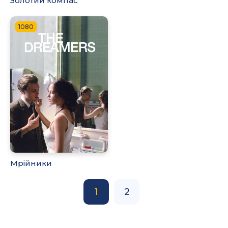
Золотий компас
1080
Мрійники
1
2