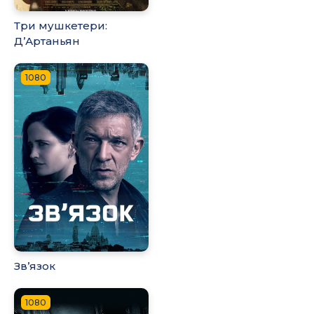
Три мушкетери:
Д’Артаньян
1080
Зв’язок
1080