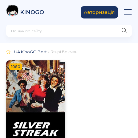
KINOGO
Авторизація
UA.KinoGO.Best
» Генрі Бекман
1080