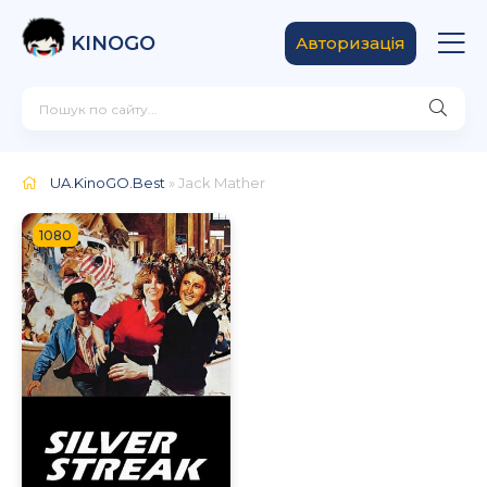
KINOGO
Авторизація
UA.KinoGO.Best
» Jack Mather
1080