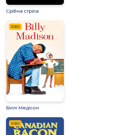
Срібна стріла
1080
Біллі Медісон
1080