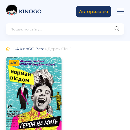
KINOGO
Авторизація
UA.KinoGO.Best
» Дерек Сідні
480