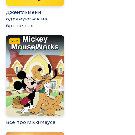
Джентльмени
одружуються на
брюнетках
480
Все про Міккі Мауса