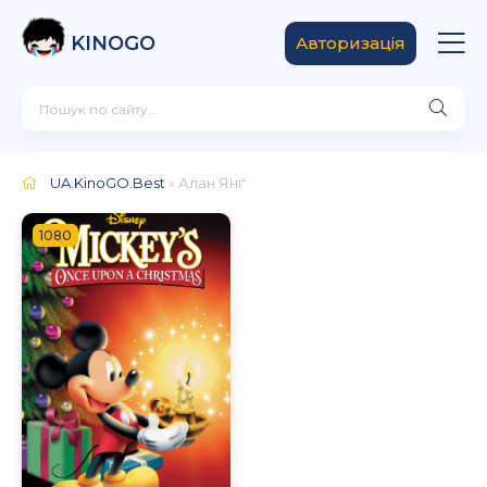
KINOGO
Авторизація
UA.KinoGO.Best
» Алан Янґ
1080