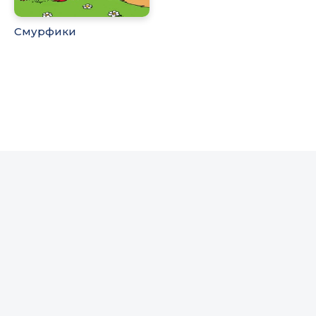
Смурфики
© 2020-2026 KinoGo.Best - фільми, серіали та