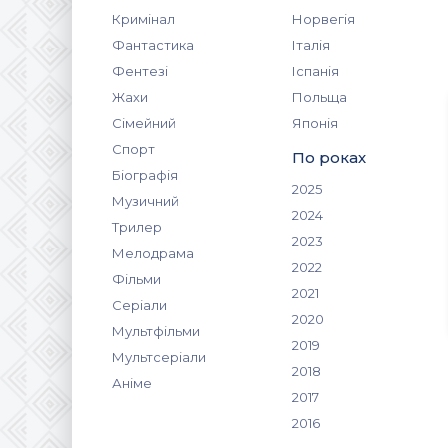
Кримінал
Норвегія
Фантастика
Італія
Фентезі
Іспанія
Жахи
Польща
Сімейний
Японія
Спорт
По роках
Біографія
2025
Музичний
2024
Трилер
2023
Мелодрама
2022
Фільми
2021
Серіали
2020
Мультфільми
2019
Мультсеріали
2018
Аніме
2017
2016