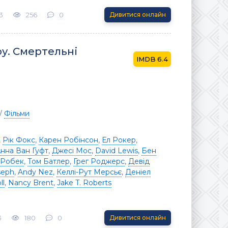
3
256
0
Дивитися онлайн
у. Смертельні
6.4
/
Фільми
,
Рік Фокс
,
Карен Робінсон
,
Ел Рокер
,
нна Ван Гуфт
,
Джесі Мос
,
David Lewis
,
Бен
 Робек
,
Том Батлер
,
Грег Роджерс
,
Девід
seph
,
Andy Nez
,
Келлі-Рут Мерсьє
,
Деніел
ll
,
Nancy Brent
,
Jake T. Roberts
3
180
0
Дивитися онлайн