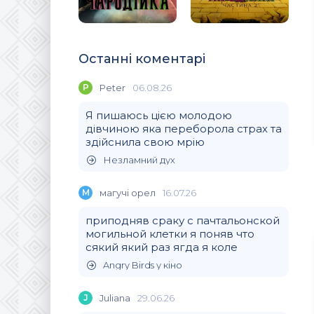
Останні коментарі
P
Peter
06.08.26
Я пишаюсь цією молодою
дівчиною яка переборола страх та
здійснила свою мрію
Незламний дух
М
магучi орел
16.07.26
приподняв сраку с пачтальонской
могильной клетки я поняв что
сякий який раз ягда я коле
Angry Birds у кіно
J
Juliana
29.06.26