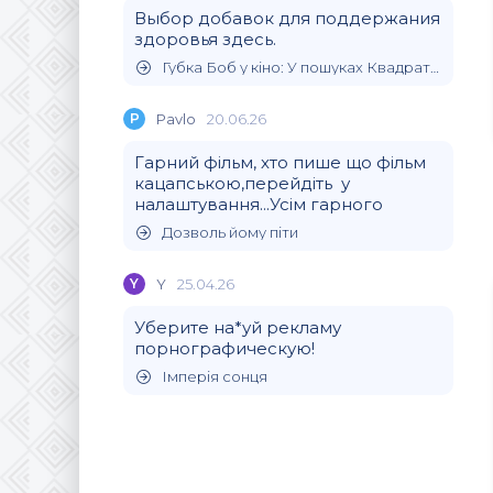
Выбор добавок для поддержания
здоровья здесь.
Губка Боб у кіно: У пошуках Квадратних Штанів
P
Pavlo
20.06.26
Гарний фільм, хто пише що фільм
кацапською,перейдіть у
налаштування...Усім гарного
Дозволь йому піти
Y
Y
25.04.26
Уберите на*уй рекламу
порнографическую!
Імперія сонця