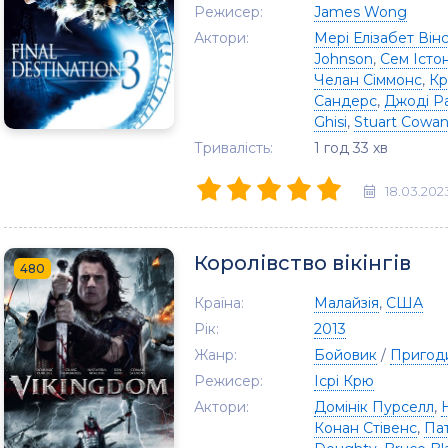
Режисер:
James Wong
Актори:
Мері Елізабет Він
Johnson
,
Сем Істо
Челан Сіммонс
,
Кр
Сандерс
,
Джоді Ра
Ghisi
,
Stuart Cowa
Тривалість:
1 год 33 хв
18.03.202
Королівство вікінгів
480
Країна:
Малайзія
,
США
Рік:
2013
Жанр:
Бойовик
/
Пригод
Режисер:
Ісрі Крю
Актори:
Домінік Пурселл
,
Конан Стівенс
,
Па