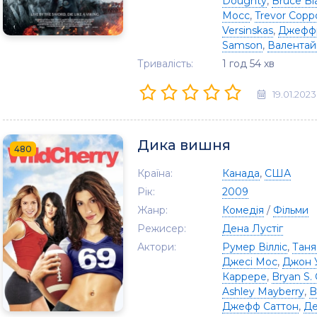
Doughty
,
Bruce Bl
Мосс
,
Trevor Copp
Versinskas
,
Джеффр
Samson
,
Валентай
Тривалість:
1 год 54 хв
19.01.2023
Дика вишня
480
Країна:
Канада
,
США
Рік:
2009
Жанр:
Комедія
/
Фільми
Режисер:
Дена Лустіг
Актори:
Румер Вілліс
,
Таня
Джесі Мос
,
Джон 
Каррере
,
Bryan S. 
Ashley Mayberry
,
B
Джефф Саттон
,
Де