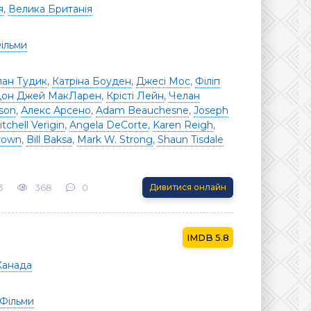
я
,
Велика Британія
ільми
лан Тудик
,
Катріна Боуден
,
Джесі Мос
,
Філіп
он Джей МакЛарен
,
Крісті Лейн
,
Челан
lson
,
Алекс Арсено
,
Adam Beauchesne
,
Joseph
tchell Verigin
,
Angela DeCorte
,
Karen Reigh
,
rown
,
Bill Baksa
,
Mark W. Strong
,
Shaun Tisdale
3
368
0
Дивитися онлайн
5.8
Канада
Фільми