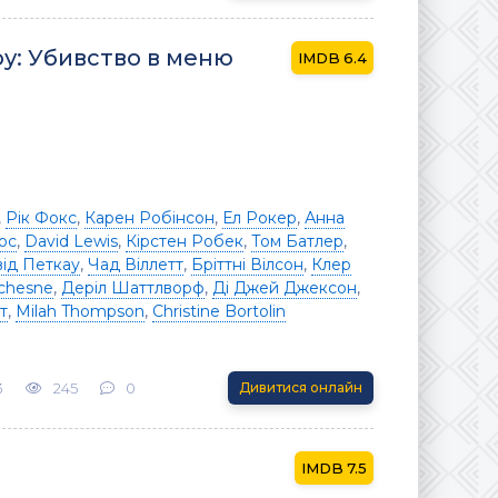
у: Убивство в меню
6.4
,
Рік Фокс
,
Карен Робінсон
,
Ел Рокер
,
Анна
ос
,
David Lewis
,
Кірстен Робек
,
Том Батлер
,
ід Петкау
,
Чад Віллетт
,
Бріттні Вілсон
,
Клер
chesne
,
Деріл Шаттлворф
,
Ді Джей Джексон
,
т
,
Milah Thompson
,
Christine Bortolin
3
245
0
Дивитися онлайн
7.5