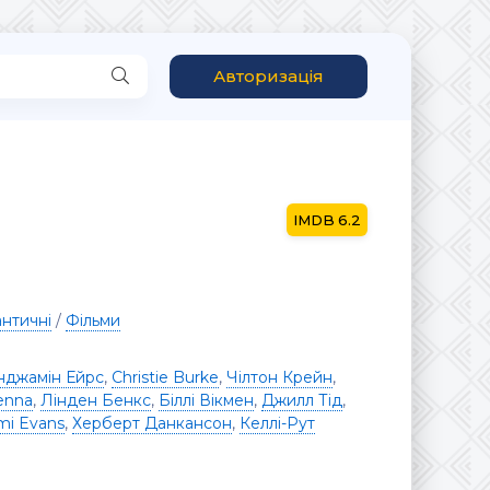
Авторизація
6.2
нтичні
/
Фільми
нджамін Ейрс
,
Christie Burke
,
Чілтон Крейн
,
enna
,
Лінден Бенкс
,
Біллі Вікмен
,
Джилл Тід
,
mi Evans
,
Херберт Данкансон
,
Келлі-Рут