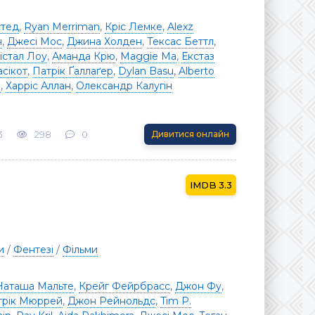
стед
,
Ryan Merriman
,
Кріс Лемке
,
Alexz
н
,
Джесі Мос
,
Джина Холден
,
Тексас Беттл
,
істал Лоу
,
Аманда Крю
,
Maggie Ma
,
Екстаз
сікот
,
Патрік Ґаллаґер
,
Dylan Basu
,
Alberto
n
,
Харріс Аллан
,
Олександр Калугін
3
298
0
Дивитися онлайн
3.3
и
/
Фентезі
/
Фільми
Наташа Мальте
,
Крейг Фейрбрасс
,
Джон Фу
,
трік Мюррей
,
Джон Рейнольдс
,
Tim P.