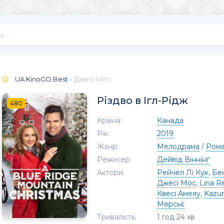
UA.KinoGO.Best
» Джесі Мос
Різдво в Ігл-Рідж
480
Країна:
Канада
Рік:
2019
Жанр:
Мелодрама
/
Рома
Режисер:
Дейвід Віннінґ
Актори:
Рейчел Лі Кук
,
Бе
Джесі Мос
,
Lina R
Квесі Амеяу
,
Kazu
Мерсьє
Тривалість:
1 год 24 хв