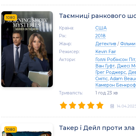
Таємниці ранкового шо
1080
Країна:
США
Рік:
2018
Жанр:
Детектив
/
Фільми
Режисер:
Kevin Fair
Актори:
Голлі Робінсон Піт
Ван Гуфт
,
Джесі М
Грег Роджерс
,
Дев
Смітіс
,
Adam Beau
Камерон Бенкроф
Тривалість:
1 год 23 хв
14.04.202
Такер і Дейл проти зла
1080