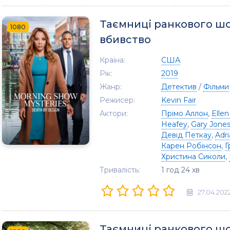
Таємниці ранкового ш
1080
вбивство
Країна:
США
Рік:
2019
Жанр:
Детектив
/
Фільми
Режисер:
Kevin Fair
Актори:
Прімо Аллон
,
Elle
Heafey
,
Gary Jone
Девід Петкау
,
Adri
Карен Робінсон
,
Г
Христина Сиколи
,
Тривалість:
1 год 24 хв
27.04.202
Таємниці ранкового шо