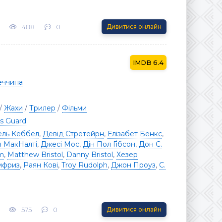
488
0
Дивитися онлайн
6.4
еччина
/
Жахи
/
Трилер
/
Фільми
s Guard
ель Кеббел
,
Девід Стретейрн
,
Елізабет Бенкс
,
н МакНалті
,
Джесі Мос
,
Дін Пол Ґібсон
,
Дон С.
m
,
Matthew Bristol
,
Danny Bristol
,
Хезер
мфриз
,
Раян Кові
,
Troy Rudolph
,
Джон Проуз
,
С.
575
0
Дивитися онлайн