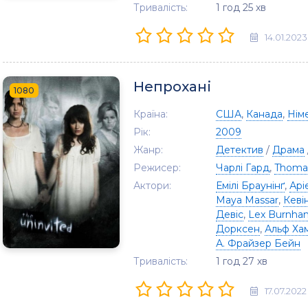
Тривалість:
1 год 25 хв
14.01.2023
Непрохані
1080
Країна:
США
,
Канада
,
Нім
Рік:
2009
Жанр:
Детектив
/
Драма
Режисер:
Чарлі Гард
,
Thoma
Актори:
Емілі Браунінґ
,
Арі
Maya Massar
,
Кеві
Девіс
,
Lex Burnha
Дорксен
,
Альф Ха
А. Фрайзер Бейн
Тривалість:
1 год 27 хв
17.07.2022