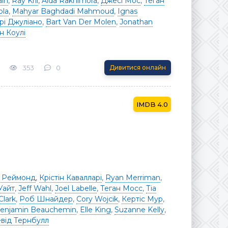
ain
,
Ray Kril
,
Aida Rakhimora
,
Джесі Мос
,
Теган
ola
,
Mahyar Baghdadi Mahmoud
,
Ignas
і Джуліано
,
Bart Van Der Molen
,
Jonathan
н Коулі
353
0
Дивитися онлайн
4.0
 Реймонд
,
Крістін Кавалларі
,
Ryan Merriman
,
Уайт
,
Jeff Wahl
,
Joel Labelle
,
Теган Мосс
,
Тіа
Clark
,
Роб Шнайдер
,
Cory Wojcik
,
Кертіс Мур
,
enjamin Beauchemin
,
Elle King
,
Suzanne Kelly
,
від Тернбулл