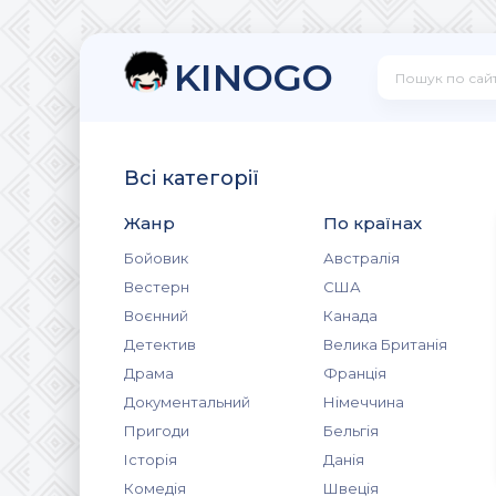
KINOGO
Всі категорії
Жанр
По країнах
Бойовик
Австралія
Вестерн
США
Воєнний
Канада
Детектив
Велика Британія
Драма
Франція
Документальний
Німеччина
Пригоди
Бельгія
Історія
Данія
Комедія
Швеція