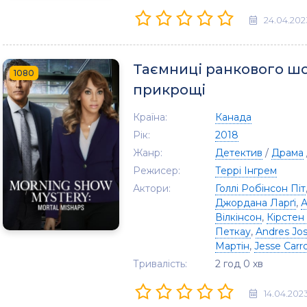
24.04.202
Таємниці ранкового шо
1080
прикрощі
Країна:
Канада
Рік:
2018
Жанр:
Детектив
/
Драма
Режисер:
Террі Інгрем
Актори:
Голлі Робінсон Піт
Джордана Ларґі
,
А
Вілкінсон
,
Кірстен
Петкау
,
Andres Jo
Мартін
,
Jesse Carro
Тривалість:
2 год 0 хв
14.04.202