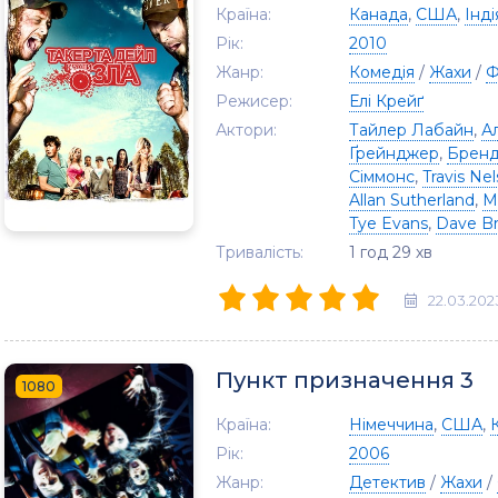
Країна:
Канада
,
США
,
Інді
Рік:
2010
Жанр:
Комедія
/
Жахи
/
Ф
Режисер:
Елі Крейґ
Актори:
Тайлер Лабайн
,
А
Ґрейнджер
,
Бренд
Сіммонс
,
Travis Ne
Allan Sutherland
,
Mi
Tye Evans
,
Dave B
Тривалість:
1 год 29 хв
22.03.202
Пункт призначення 3
1080
Країна:
Німеччина
,
США
,
Рік:
2006
Жанр:
Детектив
/
Жахи
/