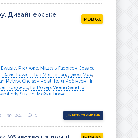
оу. Дизайнерське
6.6
n Ewusie
,
Рік Фокс
,
Мішель Гаррісон
,
Jessica
s
,
David Lewis
,
Шон Міллінгтон
,
Джесі Мос
,
an Petriw
,
Chelsey Reist
,
Голлі Робінсон Піт
,
рег Роджерс
,
Ел Рокер
,
Veenu Sandhu
,
Kimberly Sustad
,
Майкл Тіґана
2
262
0
Дивитися онлайн
у. Убивство на думці
6.5