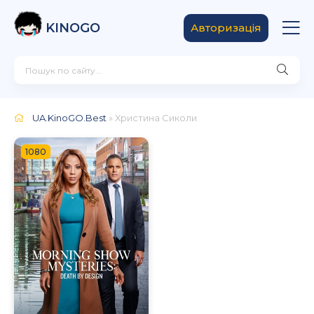
KINOGO
Авторизація
UA.KinoGO.Best
» Христина Сиколи
1080