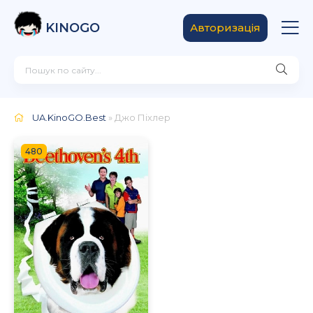
KINOGO
Авторизація
UA.KinoGO.Best
» Джо Піхлер
480