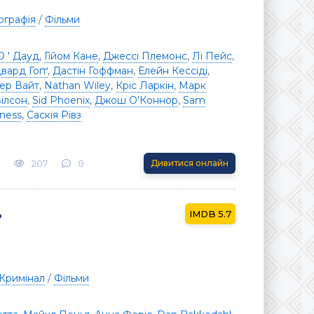
ографія
/
Фільми
О ' Дауд
,
Гійом Кане
,
Джессі Племонс
,
Лі Пейс
,
вард Гоґґ
,
Дастін Гоффман
,
Елейн Кессіді
,
тер Вайт
,
Nathan Wiley
,
Кріс Ларкін
,
Марк
ілсон
,
Sid Phoenix
,
Джош О'Коннор
,
Sam
ness
,
Саскія Рівз
207
0
Дивитися онлайн
ь
5.7
Кримінал
/
Фільми