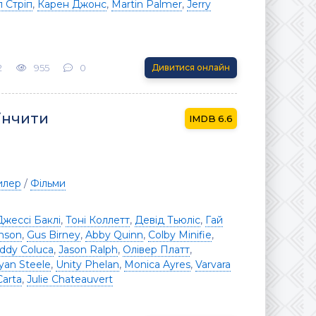
 Стріп
,
Карен Джонс
,
Martin Palmer
,
Jerry
2
955
0
Дивитися онлайн
інчити
6.6
илер
/
Фільми
Джессі Баклі
,
Тоні Коллетт
,
Девід Тьюліс
,
Гай
nson
,
Gus Birney
,
Abby Quinn
,
Colby Minifie
,
ddy Coluca
,
Jason Ralph
,
Олівер Платт
,
yan Steele
,
Unity Phelan
,
Monica Ayres
,
Varvara
Carta
,
Julie Chateauvert