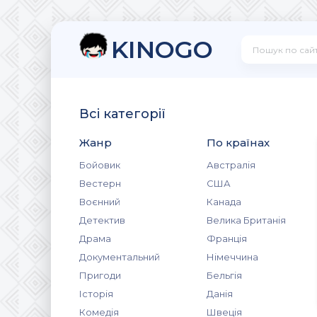
KINOGO
Всі категорії
Жанр
По країнах
Бойовик
Австралія
Вестерн
США
Воєнний
Канада
Детектив
Велика Британія
Драма
Франція
Документальний
Німеччина
Пригоди
Бельгія
Історія
Данія
Комедія
Швеція