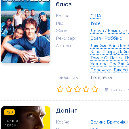
блюз
Країна:
США
Рік:
1999
Жанр:
Драма
/
Комедія
/
Режисер:
Браян Роббінс
Актори:
Джеймс Ван Дер 
Каан
,
Річард Лай
Томас Ф. Даффі
,
Д
Уолтерс
,
Брейді К
Перенски
,
Джессі
Тривалість:
1 год 46 хв
07.01.202
Допінг
720
Країна:
Велика Британія
,