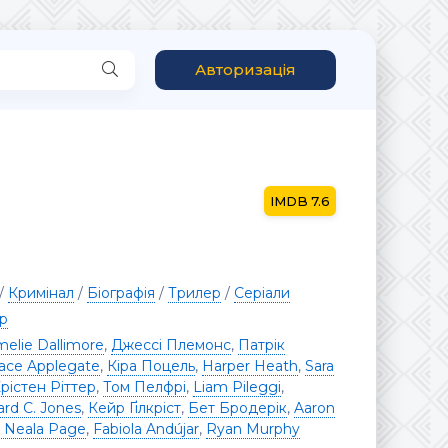
Авторизація
7.6
/
Кримінал
/
Біографія
/
Трилер
/
Серіали
ер
elie Dallimore
,
Джессі Племонс
,
Патрік
race Applegate
,
Кіра Поцель
,
Harper Heath
,
Sara
рістен Ріттер
,
Том Пелфрі
,
Liam Pileggi
,
ard C. Jones
,
Кейр Ґілкріст
,
Бет Бродерік
,
Aaron
r Neala Page
,
Fabiola Andújar
,
Ryan Murphy