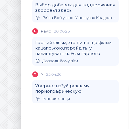
Выбор добавок для поддержания
здоровья здесь.
Губка Боб у кіно: У пошуках Квадратних Штанів
P
Pavlo
20.06.26
Гарний фільм, хто пише що фільм
кацапською,перейдіть у
налаштування...Усім гарного
Дозволь йому піти
Y
Y
25.04.26
Уберите на*уй рекламу
порнографическую!
Імперія сонця