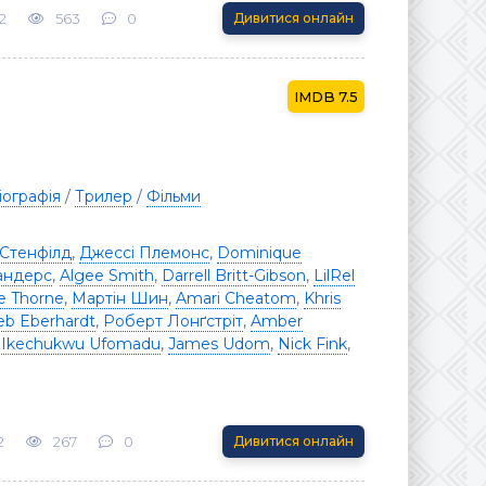
2
563
0
Дивитися онлайн
7.5
іографія
/
Трилер
/
Фільми
 Стенфілд
,
Джессі Племонс
,
Dominique
андерс
,
Algee Smith
,
Darrell Britt-Gibson
,
LilRel
e Thorne
,
Мартін Шин
,
Amari Cheatom
,
Khris
eb Eberhardt
,
Роберт Лонґстріт
,
Amber
,
Ikechukwu Ufomadu
,
James Udom
,
Nick Fink
,
2
267
0
Дивитися онлайн