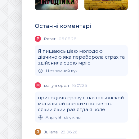
Останні коментарі
P
Peter
06.08.26
Я пишаюсь цією молодою
дівчиною яка переборола страх та
здійснила свою мрію
Незламний дух
М
магучi орел
16.07.26
приподняв сраку с пачтальонской
могильной клетки я поняв что
сякий який раз ягда я коле
Angry Birds у кіно
J
Juliana
29.06.26