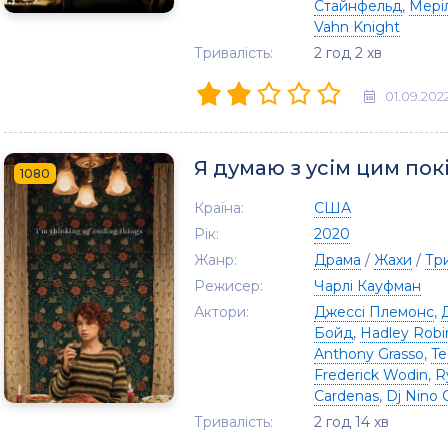
Стайнфельд
,
Меріл
Vahn Knight
Тривалість:
2 год 2 хв
01.09.202
Я думаю з усім цим пок
1080
Країна:
США
Рік:
2020
Жанр:
Драма
/
Жахи
/
Тр
Режисер:
Чарлі Кауфман
Актори:
Джессі Племонс
,
Бойд
,
Hadley Robi
Anthony Grasso
,
Te
Frederick Wodin
,
R
Cardenas
,
Dj Nino 
Тривалість:
2 год 14 хв