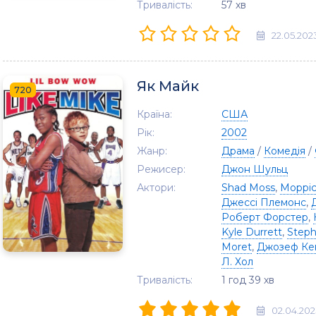
Тривалість:
57 хв
22.05.202
Як Майк
720
Країна:
США
Рік:
2002
Жанр:
Драма
/
Комедія
/
Режисер:
Джон Шульц
Актори:
Shad Moss
,
Морріс
Джессі Племонс
,
Роберт Форстер
,
Kyle Durrett
,
Step
Moret
,
Джозеф Ке
Л. Хол
Тривалість:
1 год 39 хв
02.04.202