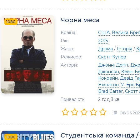
Чорна меса
1080
Країна:
США
,
Велика Брит
Рік:
2015
Жанр:
Драма
/
Історія
/
К
Режисер:
Скотт Купер
Актори:
Джонні Депп
,
Джо
Джонсон
,
Кевін Б
Кокрейн
,
Девід Г
Ніколсон
,
У. Ерл 
Brad Carter
,
Скотт
Тривалість:
2 год 3 хв
06.03.20
Студентська команда /
1080