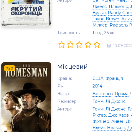
Актори:
Сет Роґен
,
Рей Лі
Джессі Племонс
,
Вульф
,
Randy Gamb
Jayne Brown
,
Aziz 
Міллер
,
Рафаель Г
Тривалість:
1 год 26 хв
13.09.202
Місцевий
720
Країна:
США
,
Франція
Рік:
2014
Жанр:
Вестерн
/
Драма
Режисер:
Томмі Лі Джонс
Актори:
Томмі Лі Джонс
,
Гі
Ріхтер
,
Джо Харві 
Фіхтнер
,
Айвен Д
Блейк Нельсон
,
Д