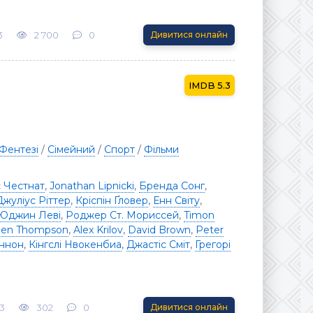
3
2 700
0
Дивитися онлайн
5.3
Фентезі
/
Сімейний
/
Спорт
/
Фільми
 Честнат
,
Jonathan Lipnicki
,
Бренда Сонг
,
Джуліус Ріттер
,
Кріспін Ґловер
,
Енн Світу
,
Юджин Леві
,
Роджер Ст. Мориссей
,
Timon
hen Thompson
,
Alex Krilov
,
David Brown
,
Peter
ннон
,
Кінгслі Нвокенбиа
,
Джастіс Сміт
,
Грегорі
3
302
0
Дивитися онлайн