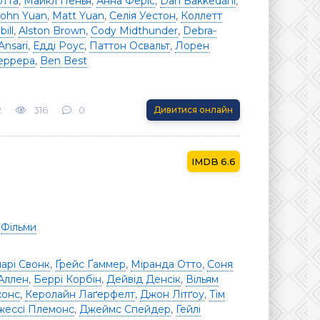
отта
,
Майкл Пенья
,
Анна Феріс
,
Dan Bakkedahl
,
John Yuan
,
Matt Yuan
,
Селія Уестон
,
Коллетт
ill
,
Alston Brown
,
Cody Midthunder
,
Debra-
Ansari
,
Едді Роус
,
Паттон Освальт
,
Лорен
еррера
,
Ben Best
2
316
0
Дивитися онлайн
6.6
/
Фільми
ларі Свонк
,
Ґрейс Ґаммер
,
Міранда Отто
,
Соня
Аллен
,
Беррі Корбін
,
Дейвід Денсік
,
Вільям
жонс
,
Керолайн Лаґерфелт
,
Джон Літґоу
,
Тім
жессі Племонс
,
Джеймс Спейдер
,
Гейлі