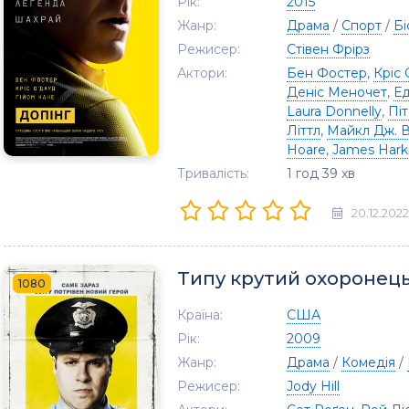
Рік:
2015
Жанр:
Драма
/
Спорт
/
Бі
Режисер:
Стівен Фрірз
Актори:
Бен Фостер
,
Кріс 
Деніс Меночет
,
Ед
Laura Donnelly
,
Пі
Літтл
,
Майкл Дж. В
Hoare
,
James Hark
Тривалість:
1 год 39 хв
20.12.2022
Типу крутий охоронец
1080
Країна:
США
Рік:
2009
Жанр:
Драма
/
Комедія
/
Режисер:
Jody Hill