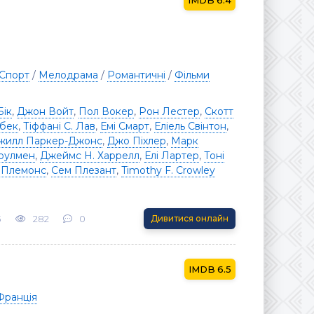
6.4
Спорт
/
Мелодрама
/
Романтичні
/
Фільми
Бік
,
Джон Войт
,
Пол Вокер
,
Рон Лестер
,
Скотт
нбек
,
Тіффані С. Лав
,
Емі Смарт
,
Еліель Свінтон
,
жилл Паркер-Джонс
,
Джо Піхлер
,
Марк
оулмен
,
Джеймс Н. Харрелл
,
Елі Лартер
,
Тоні
 Племонс
,
Сем Плезант
,
Timothy F. Crowley
3
282
0
Дивитися онлайн
6.5
Франція