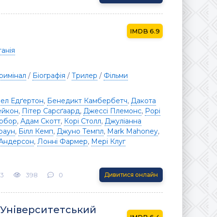
6.9
анія
римінал
/
Біографія
/
Трилер
/
Фільми
ел Едґертон
,
Бенедикт Камбербетч
,
Дакота
ейкон
,
Пітер Сарсґаард
,
Джессі Племонс
,
Рорі
арбор
,
Адам Скотт
,
Корі Столл
,
Джуліанна
Браун
,
Білл Кемп
,
Джуно Темпл
,
Mark Mahoney
,
 Андерсон
,
Лонні Фармер
,
Мері Клуг
23
398
0
Дивитися онлайн
 Університетський