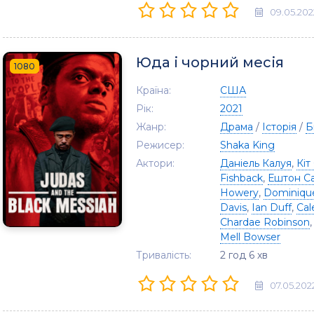
09.05.202
Юда і чорний месія
1080
Країна:
США
Рік:
2021
Жанр:
Драма
/
Історія
/
Б
Режисер:
Shaka King
Актори:
Даніель Калуя
,
Кіт
Fishback
,
Ештон С
Howery
,
Dominiqu
Davis
,
Ian Duff
,
Cal
Chardae Robinson
Mell Bowser
Тривалість:
2 год 6 хв
07.05.202