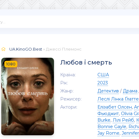
UA.KinoGO.Best
» Джессі Племонс
Любов і смерть
1080
Країна:
США
Рік:
2023
Жанр:
Детектив
/
Драма
Режисер:
Леслі Лінка Ґлатт
Актори:
Елізабет Олсен
,
Am
Фьюджит
,
Olivia G
Burke
,
Лілі Рейб
,
К
Bonnie Gayle
,
Rich
Jay Rome
,
Jennife