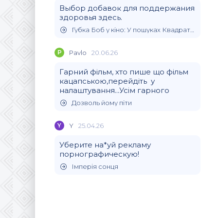
Выбор добавок для поддержания
здоровья здесь.
Губка Боб у кіно: У пошуках Квадратних Штанів
P
Pavlo
20.06.26
Гарний фільм, хто пише що фільм
кацапською,перейдіть у
налаштування...Усім гарного
Дозволь йому піти
Y
Y
25.04.26
Уберите на*уй рекламу
порнографическую!
Імперія сонця