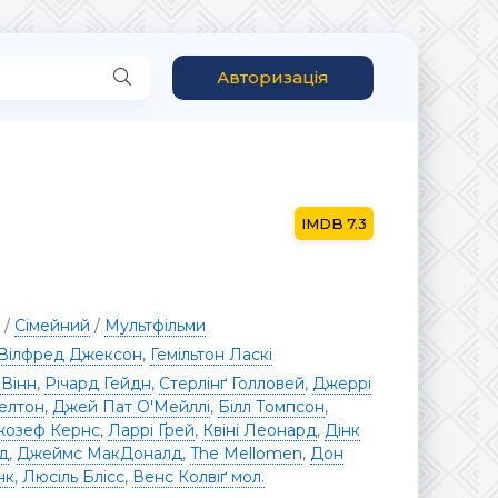
Авторизація
7.3
/
Сімейний
/
Мультфільми
Вілфред Джексон
,
Гемільтон Ласкі
 Вінн
,
Річард Гейдн
,
Стерлінґ Голловей
,
Джеррі
елтон
,
Джей Пат О'Мейллі
,
Білл Томпсон
,
озеф Кернс
,
Ларрі Ґрей
,
Квіні Леонард
,
Дінк
д
,
Джеймс МакДоналд
,
The Mellomen
,
Дон
нк
,
Люсіль Блісс
,
Венс Колвіґ мол.