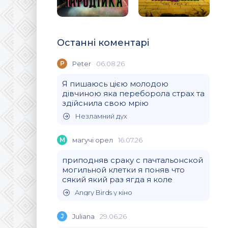
Останні коментарі
P
Peter
06.08.26
Я пишаюсь цією молодою
дівчиною яка переборола страх та
здійснила свою мрію
Незламний дух
М
магучi орел
16.07.26
приподняв сраку с пачтальонской
могильной клетки я поняв что
сякий який раз ягда я коле
Angry Birds у кіно
J
Juliana
29.06.26