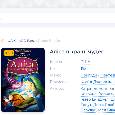
UA.KinoGO.Best
» Доріс Ллойд
Аліса в країні чудес
1080
Країна:
США
Рік:
1951
Жанр:
Пригоди
/
Фентезі
Режисер:
Клайд Джеронімі
,
Актори:
Катрін Бомонт
,
Ед
Колонна
,
Верна Ф
Гезер Ейнджел
,
Дж
Троут
,
Доріс Ллой
Барклай
,
Мел Бла