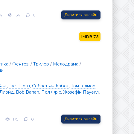
4
54
0
Дивитися онлайн
7.5
тика
/
Фентезі
/
Трилер
/
Мелодрама
/
ми
Янґ
,
Івет Повз
,
Себастьян Кабот
,
Том Гелмор
,
 Ллойд
,
Bob Barran
,
Пол Фріс
,
Жозефін Пауелл
,
175
0
Дивитися онлайн