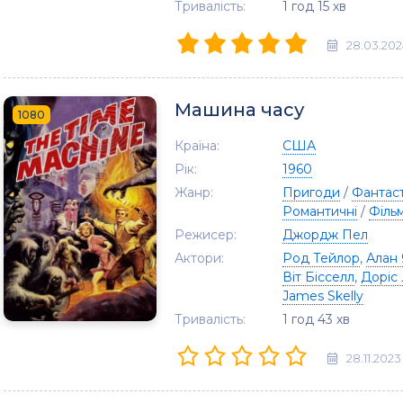
Тривалість:
1 год 15 хв
28.03.202
Машина часу
1080
Країна:
США
Рік:
1960
Жанр:
Пригоди
/
Фантас
Романтичні
/
Філь
Режисер:
Джордж Пел
Актори:
Род Тейлор
,
Алан 
Віт Бісселл
,
Доріс
James Skelly
Тривалість:
1 год 43 хв
28.11.2023