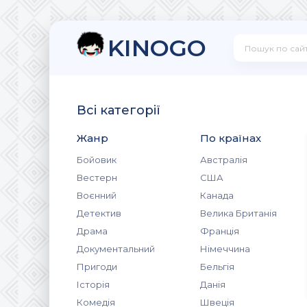
KINOGO
Всі категорії
Жанр
По країнах
Бойовик
Австралія
Вестерн
США
Воєнний
Канада
Детектив
Велика Британія
Драма
Франція
Документальний
Німеччина
Пригоди
Бельгія
Історія
Данія
Комедія
Швеція