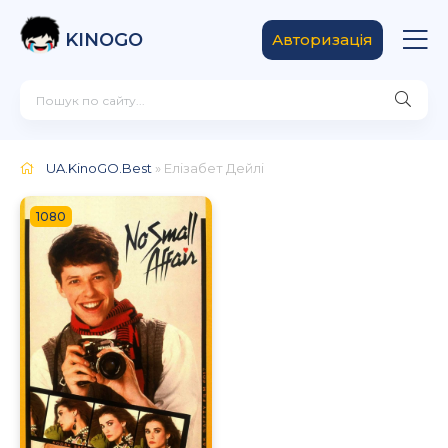
KINOGO
Авторизація
UA.KinoGO.Best
» Елізабет Дейлі
1080