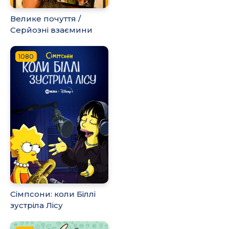
Велике почуття /
Серйозні взаємини
1080
Сімпсони: коли Біллі
зустріла Лісу