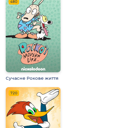
480
Сучасне Рокове життя
720