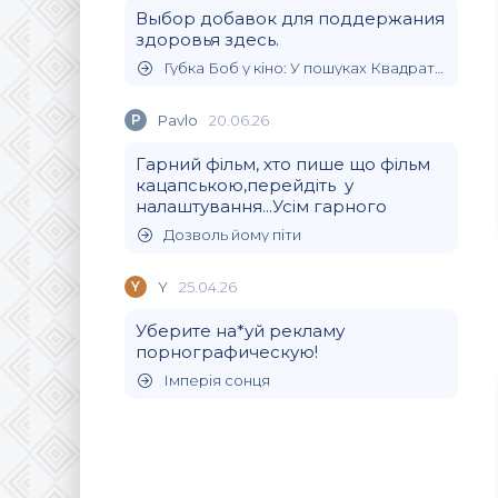
Выбор добавок для поддержания
здоровья здесь.
Губка Боб у кіно: У пошуках Квадратних Штанів
P
Pavlo
20.06.26
Гарний фільм, хто пише що фільм
кацапською,перейдіть у
налаштування...Усім гарного
Дозволь йому піти
Y
Y
25.04.26
Уберите на*уй рекламу
порнографическую!
Імперія сонця