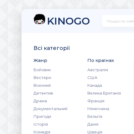
KINOGO
Всі категорії
Жанр
По країнах
Бойовик
Австралія
Вестерн
США
Воєнний
Канада
Детектив
Велика Британія
Драма
Франція
Документальний
Німеччина
Пригоди
Бельгія
Історія
Данія
Комедія
Швеція