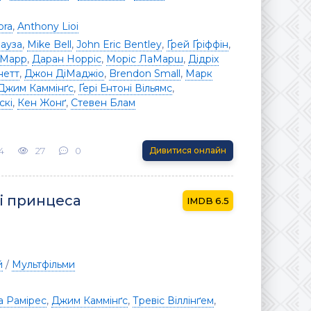
ora
,
Anthony Lioi
Бауза
,
Mike Bell
,
John Eric Bentley
,
Ґрей Ґріффін
,
аМарр
,
Даран Норріс
,
Моріс ЛаМарш
,
Дідріх
нетт
,
Джон ДіМаджіо
,
Brendon Small
,
Марк
Джим Каммінґс
,
Ґері Ентоні Вільямс
,
скі
,
Кен Жонґ
,
Стевен Блам
4
27
0
Дивитися онлайн
і принцеса
6.5
й
/
Мультфільми
а Рамірес
,
Джим Каммінґс
,
Тревіс Віллінґем
,