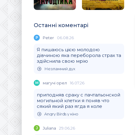
Останні коментарі
P
Peter
06.08.26
Я пишаюсь цією молодою
дівчиною яка переборола страх та
здійснила свою мрію
Незламний дух
М
магучi орел
16.07.26
приподняв сраку с пачтальонской
могильной клетки я поняв что
сякий який раз ягда я коле
Angry Birds у кіно
J
Juliana
29.06.26