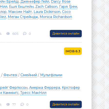
ейн Брейді
,
Дженніфер Гейл
,
Darcy Rose
Нілл
,
Ешлі Екштейн
,
Zach Callison
,
Гарлі Ґрем
,
йлор
,
Максим Найт
,
Laura Dickinson
,
Coco
Díez
,
Меган Стрейндж
,
Monica Richardson
4
605
0
Дивитися онлайн
6.3
я
/
Фентезі
/
Сімейний
/
Мультфільми
рейґ Ферґюсон
,
Амеріка Феррера
,
Крістофер
 Каммінґс
,
Тресс МакНілл
4
77
0
Дивитися онлайн