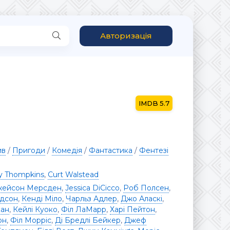
Авторизація
5.7
ив
/
Пригоди
/
Комедія
/
Фантастика
/
Фентезі
y Thompkins
,
Curt Walstead
ейсон Мерсден
,
Jessica DiCicco
,
Роб Полсен
,
рдсон
,
Кенді Міло
,
Чарльз Адлер
,
Джо Аласкі
,
кан
,
Кейлі Куоко
,
Філ ЛаМарр
,
Харі Пейтон
,
он
,
Філ Морріс
,
Ді Бредлі Бейкер
,
Джеф