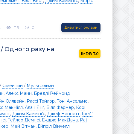
Темплмен
,
Біллі Вест
,
Джим Каммінґс
,
Моріс
4
116
0
Дивитися онлайн
 / Одного разу на
7.0
/
Сімейний
/
Мультфільми
йн
,
Алекс Манн
,
Бредлі Реймонд
йн Оллвейн
,
Рассі Тейлор
,
Тоні Ансельмо
,
сс МакНілл
,
Алан Янґ
,
Білл Фармер
,
Корі
мїнг
,
Джим Каммінґс
,
Джеф Беннетт
,
Ґреґґ
псі
,
Тейлор Демпсі
,
Ендрю МакДана
,
Pat
лкер
,
Мей Вітман
,
Ейпріл Вінчелл