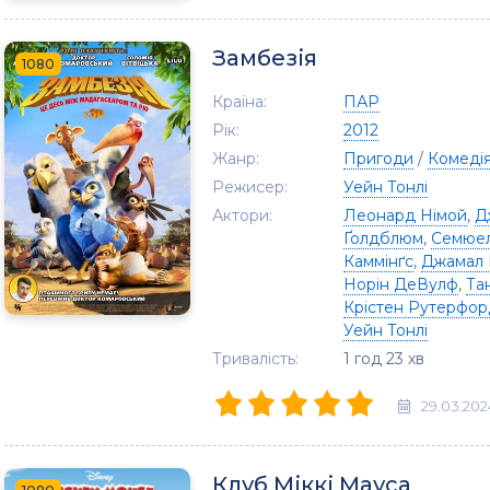
Замбезія
1080
Країна:
ПАР
Рік:
2012
Жанр:
Пригоди
/
Комеді
Режисер:
Уейн Тонлі
Актори:
Леонард Німой
,
Д
Ґолдблюм
,
Семюел
Каммінґс
,
Джамал 
Норін ДеВулф
,
Та
Крістен Рутерфор
Уейн Тонлі
Тривалість:
1 год 23 хв
29.03.202
Клуб Міккі Мауса