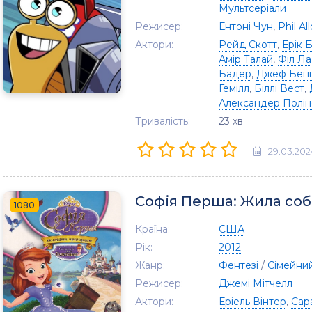
Мультсеріали
Режисер:
Ентоні Чун
,
Phil All
Актори:
Рейд Скотт
,
Ерік 
Амір Талай
,
Філ Л
Бадер
,
Джеф Бен
Гемілл
,
Біллі Вест
,
Александер Полін
Тривалість:
23 хв
29.03.202
Софія Перша: Жила соб
1080
Країна:
США
Рік:
2012
Жанр:
Фентезі
/
Сімейни
Режисер:
Джемі Мітчелл
Актори:
Еріель Вінтер
,
Сар