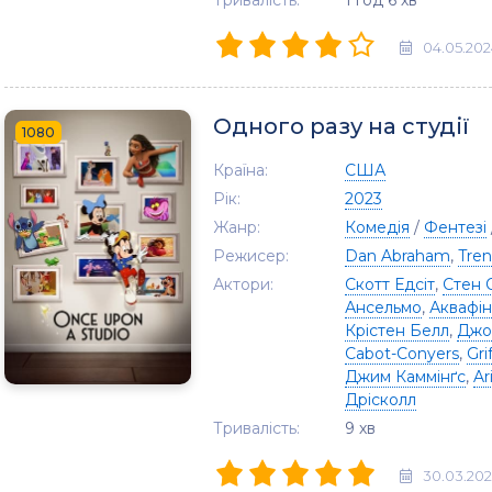
Тривалість:
1 год 6 хв
04.05.202
Одного разу на студії
1080
Країна:
США
Рік:
2023
Жанр:
Комедія
/
Фентезі
Режисер:
Dan Abraham
,
Tren
Актори:
Скотт Едсіт
,
Стен 
Ансельмо
,
Аквафін
Крістен Белл
,
Джо
Cabot-Conyers
,
Gri
Джим Каммінґс
,
Ar
Дрісколл
Тривалість:
9 хв
30.03.20