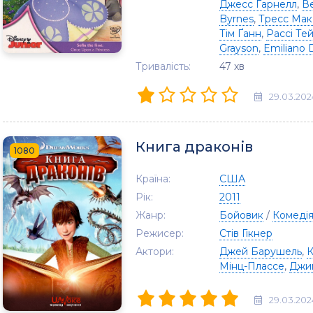
Джесс Гарнелл
,
В
Byrnes
,
Тресс Мак
Тім Ґанн
,
Рассі Те
Grayson
,
Emiliano 
Тривалість:
47 хв
29.03.202
Книга драконів
1080
Країна:
США
Рік:
2011
Жанр:
Бойовик
/
Комеді
Режисер:
Стів Гікнер
Актори:
Джей Барушель
,
К
Мінц-Плассе
,
Джим
29.03.202