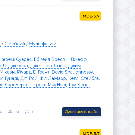
5.7
я
/
Сімейний
/
Мультфільми
жеремі Суарес
,
Ебіґейл Бреслін
,
Джефф
 Л. Джексон
,
Дженіфер Льюіс
,
Джим
Міксон
,
Річард Е. Ґрант
,
David Shaughnessy
,
ня Ґунаді
,
Діп Рой
,
Філ ЛаМарр
,
Келлі Стейблз
,
д
,
Корі Бертен
,
Тресс МакНілл
,
Том Кенні
,
4
61
0
Дивитися онлайн
5.7