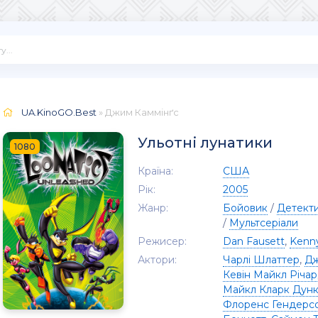
UA.KinoGO.Best
» Джим Каммінґс
Ульотні лунатики
1080
Країна:
США
Рік:
2005
Жанр:
Бойовик
/
Детект
/
Мультсеріали
Режисер:
Dan Fausett
,
Kenn
Актори:
Чарлі Шлаттер
,
Дж
Кевін Майкл Річа
Майкл Кларк Дун
Флоренс Гендерс