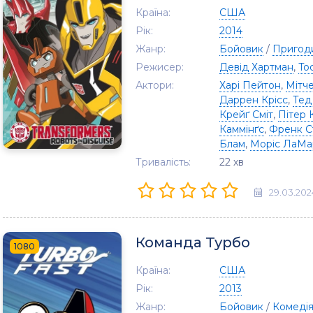
Країна:
США
Рік:
2014
Жанр:
Бойовик
/
Пригод
Режисер:
Девід Хартман
,
To
Актори:
Харі Пейтон
,
Мітче
Даррен Крісс
,
Тед
Крейґ Сміт
,
Пітер 
Каммінґс
,
Френк С
Блам
,
Моріс ЛаМ
Тривалість:
22 хв
29.03.202
Команда Турбо
1080
Країна:
США
Рік:
2013
Жанр:
Бойовик
/
Комеді