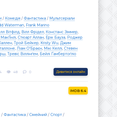
и
/
Комедія
/
Фантастика
/
Мультсеріали
dd Waterman
,
Frank Marino
лл Вітфілд
,
Вілл Фрідел
,
Констанс Зіммер
,
 МакҐінлі
,
Стюарт Аллан
,
Ерік Бауза
,
Роджер
Каллен
,
Трой Бейкер
,
Kristy Wu
,
Джим
таллоне
,
Ліам О'Браєн
,
Мікі Келлі
,
Стевен
арш
,
Тревіс Віллінґем
,
Бейлі Ґамбертоґліо
4
48
0
Дивитися онлайн
6.4
я
/
Фантастика
/
Сімейний
/
Спорт
/