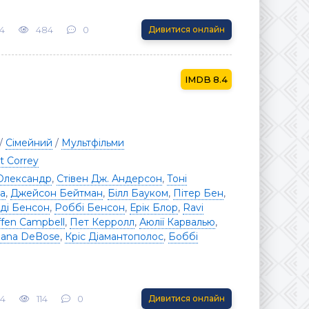
4
484
0
Дивитися онлайн
8.4
/
Сімейний
/
Мультфільми
t Correy
Олександр
,
Стівен Дж. Андерсон
,
Тоні
а
,
Джейсон Бейтман
,
Білл Бауком
,
Пітер Бен
,
ді Бенсон
,
Роббі Бенсон
,
Ерік Блор
,
Ravi
ffen Campbell
,
Пет Керролл
,
Аюлії Карвалью
,
iana DeBose
,
Кріс Діамантополос
,
Боббі
24
114
0
Дивитися онлайн