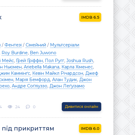
х
6.5
я
/
Фентезі
/
Сімейний
/
Мультсеріали
,
Roy Burdine
,
Ben Juwono
і Мейс
,
Ґрей Ґріффін
,
Пол Ругг
,
Joshua Rush
,
н Ньюмен
,
Ariebella Makana
,
Карла Хіменес
,
жим Каммінґс
,
Кевін Майкл Річардсон
,
Джеф
скімен
,
Марія Бемфорд
,
Алан Тудик
,
Джон
рехо
,
Андре Соґліуззо
,
Джон Леґуізамо
4
24
0
Дивитися онлайн
 під прикриттям
6.0