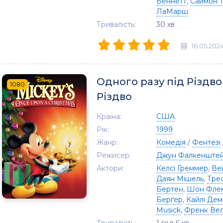
Беннетт
,
Саймон 
ЛаМарш
Тривалість:
30 хв
16.05.202
Одного разу під Різдво
1080
Різдво
Країна:
США
Рік:
1999
Жанр:
Комедія
/
Фентезі
Режисер:
Джун Фалкенште
Актори:
Келсі Ґреммер
,
Ве
Даян Мішель
,
Тре
Бертен
,
Шон Флем
Берґер
,
Кайлі Дем
Musick
,
Френк Ве