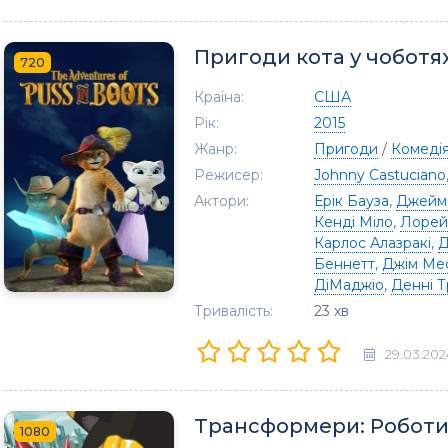
Пригоди кота у чоботя
720
Країна:
США
Рік:
2015
Жанр:
Пригоди
/
Комеді
Режисер:
Johnny Castuciano
Актори:
Ерік Бауза
,
Джейм
Кенді Міло
,
Лорей
Карлос Алазракі
,
Д
Беннетт
,
Джім Ме
ДіМаджіо
,
Денні Т
Тривалість:
23 хв
29.03.202
Трансформери: Роботи
1080