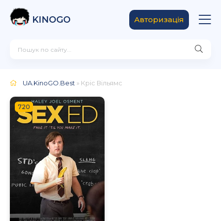
KINOGO
Авторизація
UA.KinoGO.Best
» Кріс Вільямс
720