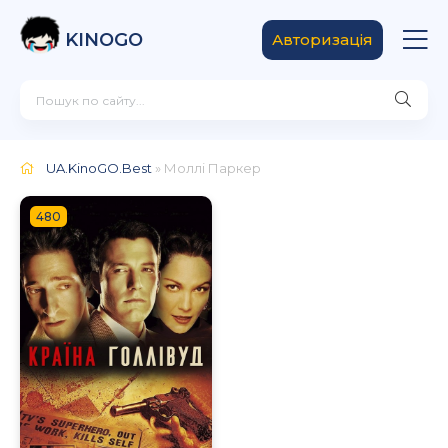
KINOGO
Авторизація
UA.KinoGO.Best
» Моллі Паркер
480