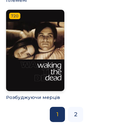
племені
720
Розбуджуючи мерців
1
2