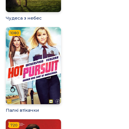
Чудеса з небес
1080
Палкі втікачки
720