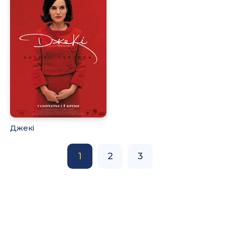
Джекі
1
2
3