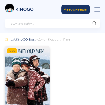
KINOGO
Авторизація
UA.KinoGO.Best
» Джон Керролл Лінч
1080