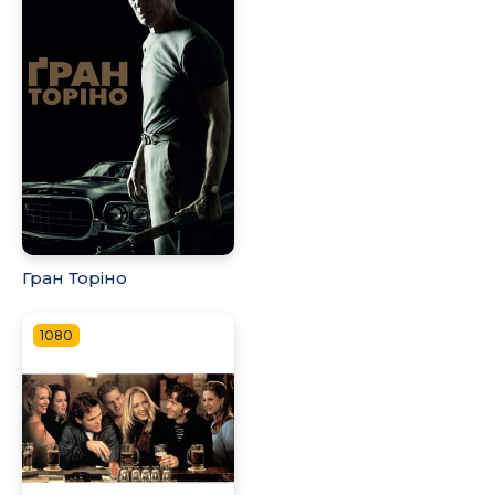
Гран Торіно
1080