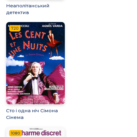
Неаполітанський
детектив
720
Сто і одна ніч Сімона
Сінема
1080