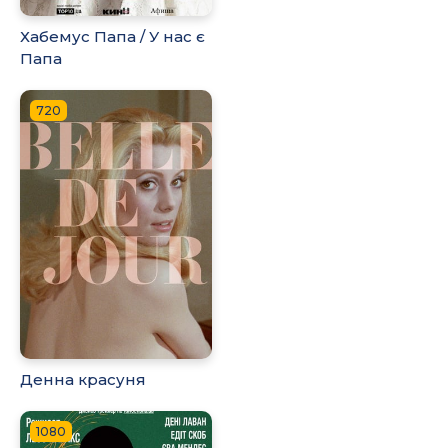
Хабемус Папа / У нас є
Папа
720
Денна красуня
1080