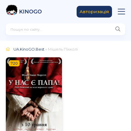
KINOGO
Авторизація
UA.KinoGO.Best
» Мішель Пікколі
720